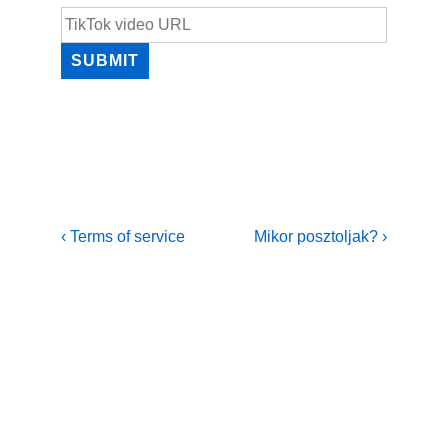
Bejegyzés
Previous
Next
‹ Terms of service
Mikor posztoljak? ›
Post
Post
navigáció
is
is