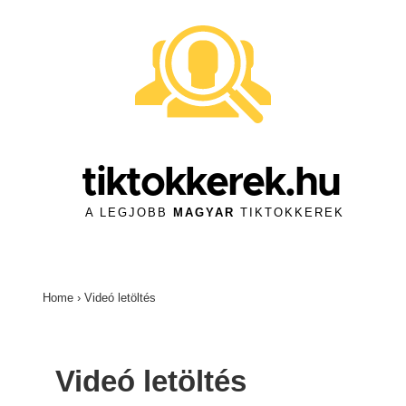
↓
Skip
to
Main
Content
tiktokkerek.hu
A LEGJOBB
MAGYAR
TIKTOKKEREK
Home
›
Videó letöltés
Videó letöltés