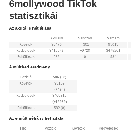
6mollywood TikTok
statisztikái
Az akutális hét állása
Aktuális
Változás
Várható
Követők
93470
+301
95013
Kedvelések
3415543
+9728
3475201
Feltöltések
582
0
584
A múltheti eredmény
Pozíció
586 (+2)
Követők
93169
(+494)
Kedvelések
3405815
(+12989)
Feltöltések
582 (0)
Az elmúlt néhány hét adatai
Hét
Pozíció
Követők
Kedvelések