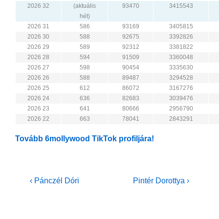
2026 32
(aktuális
93470
3415543
hét)
2026 31
586
93169
3405815
2026 30
588
92675
3392826
2026 29
589
92312
3381822
2026 28
594
91509
3360048
2026 27
598
90454
3335630
2026 26
588
89487
3294528
2026 25
612
86072
3167276
2026 24
636
82683
3039476
2026 23
641
80666
2956790
2026 22
663
78041
2843291
Tovább 6mollywood TikTok profiljára!
Bejegyzés
Previous
Next
‹ Pánczél Dóri
Pintér Dorottya ›
Post
Post
navigáció
is
is