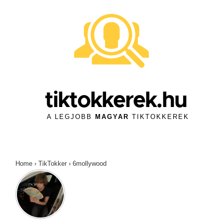
↓
Skip
to
Main
Content
tiktokkerek.hu
A LEGJOBB
MAGYAR
TIKTOKKEREK
Home
›
TikTokker
›
6mollywood