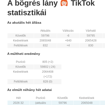
A bögrés lány
TikTok
statisztikái
Az akutális hét állása
Aktuális
Változás
Várható
Követők
59796
-6
59795
Kedvelések
2065048
+640
2065428
Feltöltések
832
+4
830
A múltheti eredmény
Pozíció
805 (+2)
Követők
59802 (-24)
Kedvelések
2064408
(+172)
Feltöltések
828 (0)
Az elmúlt néhány hét adatai
Hét
Pozíció
Követők
Kedvelések
2026 32
(aktuális
59796
2065048