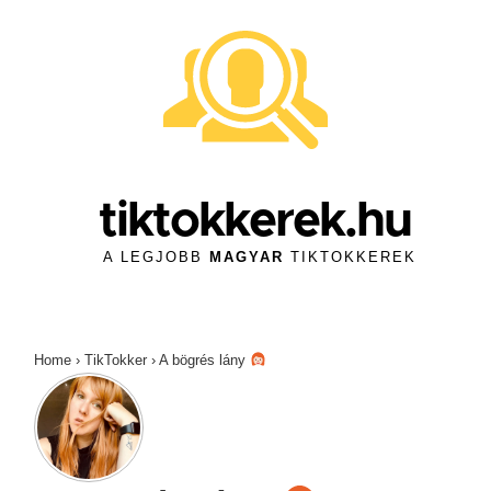
↓
Skip
to
Main
Content
tiktokkerek.hu
A LEGJOBB
MAGYAR
TIKTOKKEREK
Home
›
TikTokker
›
A bögrés lány