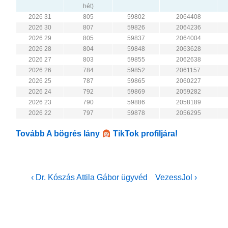
hét)
2026 31
805
59802
2064408
2026 30
807
59826
2064236
2026 29
805
59837
2064004
2026 28
804
59848
2063628
2026 27
803
59855
2062638
2026 26
784
59852
2061157
2026 25
787
59865
2060227
2026 24
792
59869
2059282
2026 23
790
59886
2058189
2026 22
797
59878
2056295
Tovább A bögrés lány
TikTok profiljára!
Bejegyzés
Previous
Next
‹ Dr. Kószás Attila Gábor ügyvéd
VezessJol ›
Post
Post
navigáció
is
is