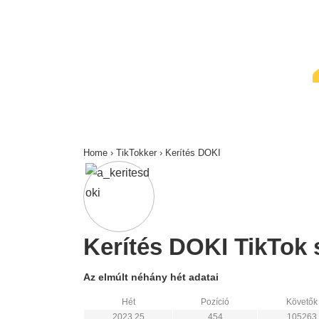
↓
Skip
to
Main
Content
Home
›
TikTokker
›
Kerítés DOKI
Kerítés DOKI TikTok s
Az elmúlt néhány hét adatai
Hét
Pozíció
Követők
2023 25
454
105263