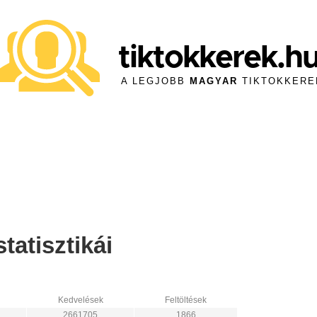
tiktokkerek.h
A LEGJOBB
MAGYAR
TIKTOKKERE
tatisztikái
Kedvelések
Feltöltések
2661705
1866