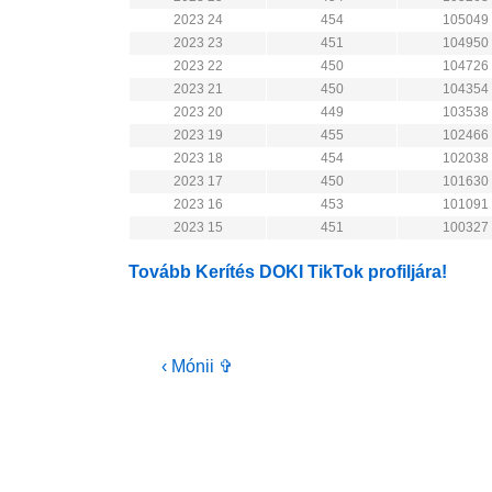
2023 24
454
105049
2023 23
451
104950
2023 22
450
104726
2023 21
450
104354
2023 20
449
103538
2023 19
455
102466
2023 18
454
102038
2023 17
450
101630
2023 16
453
101091
2023 15
451
100327
Tovább Kerítés DOKI TikTok profiljára!
Bejegyzés
Previous
‹ Mónii ✞
Post
navigáció
is