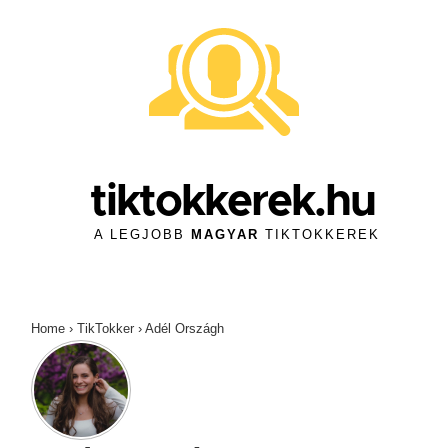
↓
Skip
to
Main
Content
tiktokkerek.hu
A LEGJOBB
MAGYAR
TIKTOKKEREK
Home
›
TikTokker
›
Adél Országh