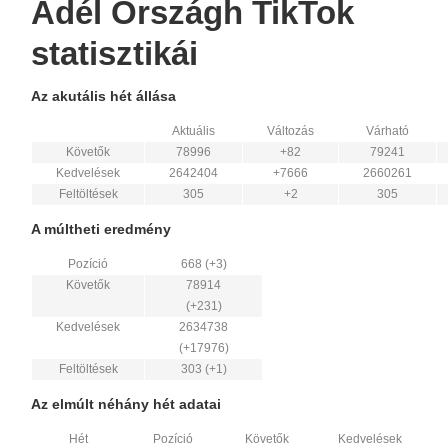
Adél Országh TikTok
statisztikái
Az akutális hét állása
Aktuális
Változás
Várható
Követők
78996
+82
79241
Kedvelések
2642404
+7666
2660261
Feltöltések
305
+2
305
A múltheti eredmény
Pozíció
668 (+3)
Követők
78914
(+231)
Kedvelések
2634738
(+17976)
Feltöltések
303 (+1)
Az elmúlt néhány hét adatai
Hét
Pozíció
Követők
Kedvelések