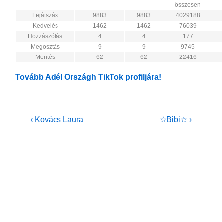
összesen
Lejátszás
9883
9883
4029188
Kedvelés
1462
1462
76039
Hozzászólás
4
4
177
Megosztás
9
9
9745
Mentés
62
62
22416
Tovább Adél Országh TikTok profiljára!
Bejegyzés
Previous
Next
‹ Kovács Laura
☆Bibi☆ ›
Post
Post
navigáció
is
is