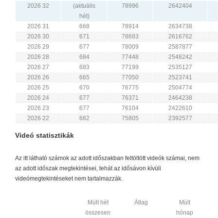
2026 32
(aktuális
78996
2642404
hét)
2026 31
668
78914
2634738
2026 30
671
78683
2616762
2026 29
677
78009
2587877
2026 28
684
77448
2548242
2026 27
683
77199
2535127
2026 26
665
77050
2523741
2026 25
670
76775
2504774
2026 24
677
76371
2464238
2026 23
677
76104
2422610
2026 22
682
75805
2392577
Videó statisztikák
Az itt látható számok az adott időszakban feltöltött videók számai, nem
az adott időszak megtekintései, tehát az idősávon kívüli
videómegtekintéseket nem tartalmazzák.
Múlt hét
Átlag
Múlt
összesen
hónap