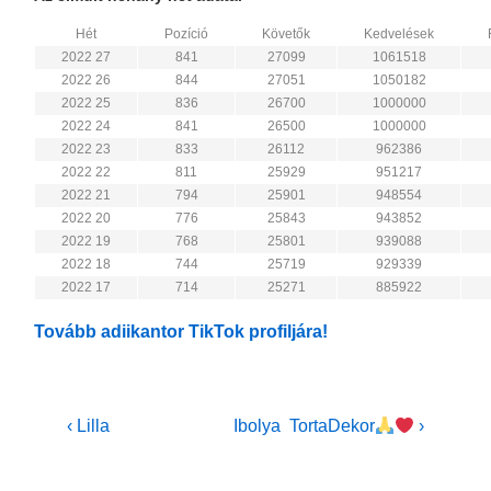
Hét
Pozíció
Követők
Kedvelések
2022 27
841
27099
1061518
2022 26
844
27051
1050182
2022 25
836
26700
1000000
2022 24
841
26500
1000000
2022 23
833
26112
962386
2022 22
811
25929
951217
2022 21
794
25901
948554
2022 20
776
25843
943852
2022 19
768
25801
939088
2022 18
744
25719
929339
2022 17
714
25271
885922
Tovább adiikantor TikTok profiljára!
Bejegyzés
Previous
Next
‹ Lilla
Ibolya TortaDekor
›
Post
Post
navigáció
is
is