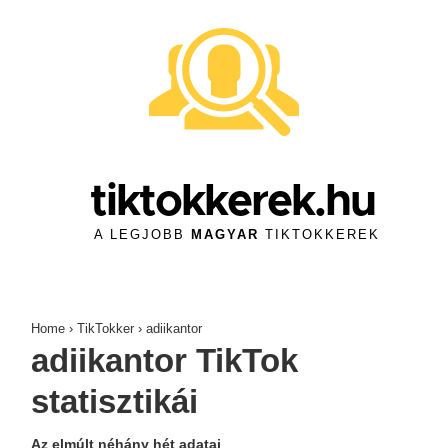
↓
Skip
to
Main
Content
tiktokkerek.hu
A LEGJOBB
MAGYAR
TIKTOKKEREK
Home
›
TikTokker
›
adiikantor
adiikantor TikTok
statisztikái
Az elmúlt néhány hét adatai