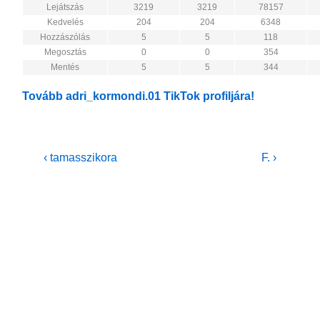
Lejátszás
3219
3219
78157
Kedvelés
204
204
6348
Hozzászólás
5
5
118
Megosztás
0
0
354
Mentés
5
5
344
Tovább adri_kormondi.01 TikTok profiljára!
Bejegyzés
Previous
Next
‹ tamasszikora
F. ›
Post
Post
navigáció
is
is