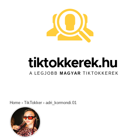
↓
Skip
to
Main
Content
tiktokkerek.hu
A LEGJOBB
MAGYAR
TIKTOKKEREK
Home
›
TikTokker
›
adri_kormondi.01