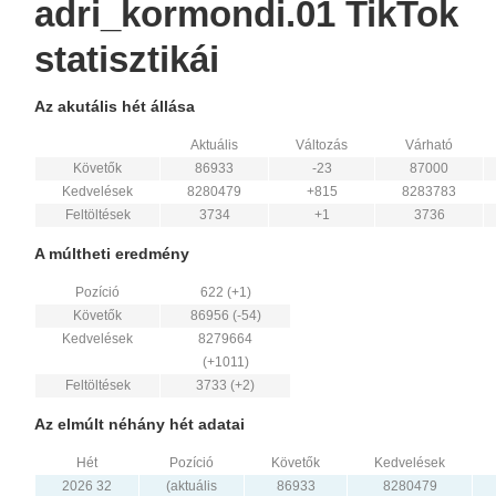
adri_kormondi.01 TikTok
statisztikái
Az akutális hét állása
Aktuális
Változás
Várható
Követők
86933
-23
87000
Kedvelések
8280479
+815
8283783
Feltöltések
3734
+1
3736
A múltheti eredmény
Pozíció
622 (+1)
Követők
86956 (-54)
Kedvelések
8279664
(+1011)
Feltöltések
3733 (+2)
Az elmúlt néhány hét adatai
Hét
Pozíció
Követők
Kedvelések
2026 32
(aktuális
86933
8280479