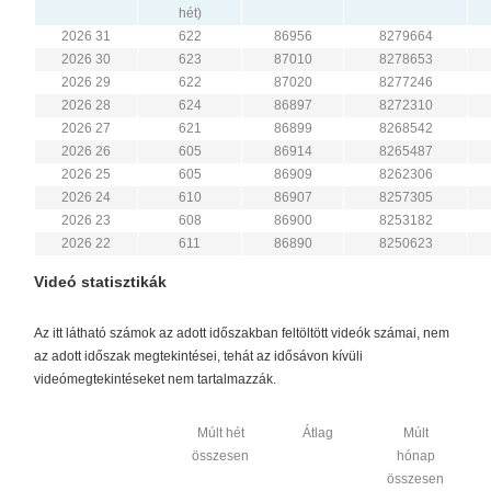
hét)
2026 31
622
86956
8279664
2026 30
623
87010
8278653
2026 29
622
87020
8277246
2026 28
624
86897
8272310
2026 27
621
86899
8268542
2026 26
605
86914
8265487
2026 25
605
86909
8262306
2026 24
610
86907
8257305
2026 23
608
86900
8253182
2026 22
611
86890
8250623
Videó statisztikák
Az itt látható számok az adott időszakban feltöltött videók számai, nem
az adott időszak megtekintései, tehát az idősávon kívüli
videómegtekintéseket nem tartalmazzák.
Múlt hét
Átlag
Múlt
összesen
hónap
összesen