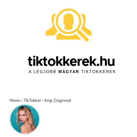
↓
Skip
to
Main
Content
tiktokkerek.hu
A LEGJOBB
MAGYAR
TIKTOKKEREK
Home
›
TikTokker
›
Angi Zsigmond