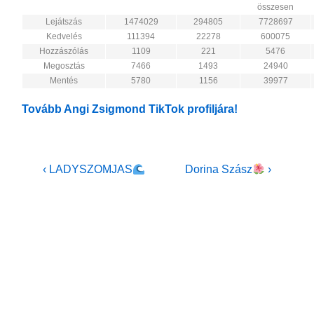
összesen
Lejátszás
1474029
294805
7728697
Kedvelés
111394
22278
600075
Hozzászólás
1109
221
5476
Megosztás
7466
1493
24940
Mentés
5780
1156
39977
Tovább Angi Zsigmond TikTok profiljára!
Bejegyzés
Previous
Next
‹ LADYSZOMJAS
Dorina Szász
›
Post
Post
navigáció
is
is