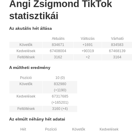
Angi Zsigmond TikTok
statisztikái
Az akutális hét állása
Aktuális
Változás
Várható
Követők
834671
+1691
834583
Kedvelések
67408004
+90319
67468139
Feltöltések
3162
+2
3164
A múltheti eredmény
Pozíció
10 (0)
Követők
832980
(+1190)
Kedvelések
67317685
(+165201)
Feltöltések
3160 (+4)
Az elmúlt néhány hét adatai
Hét
Pozíció
Követők
Kedvelések