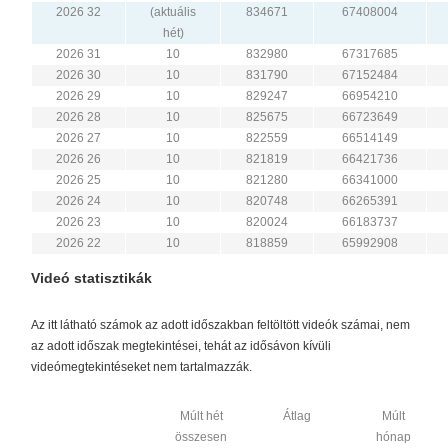
2026 32
(aktuális
834671
67408004
hét)
2026 31
10
832980
67317685
2026 30
10
831790
67152484
2026 29
10
829247
66954210
2026 28
10
825675
66723649
2026 27
10
822559
66514149
2026 26
10
821819
66421736
2026 25
10
821280
66341000
2026 24
10
820748
66265391
2026 23
10
820024
66183737
2026 22
10
818859
65992908
Videó statisztikák
Az itt látható számok az adott időszakban feltöltött videók számai, nem
az adott időszak megtekintései, tehát az idősávon kívüli
videómegtekintéseket nem tartalmazzák.
Múlt hét
Átlag
Múlt
összesen
hónap