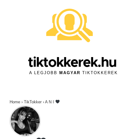
↓
Skip
to
Main
Content
tiktokkerek.hu
A LEGJOBB
MAGYAR
TIKTOKKEREK
Home
›
TikTokker
›
A N I