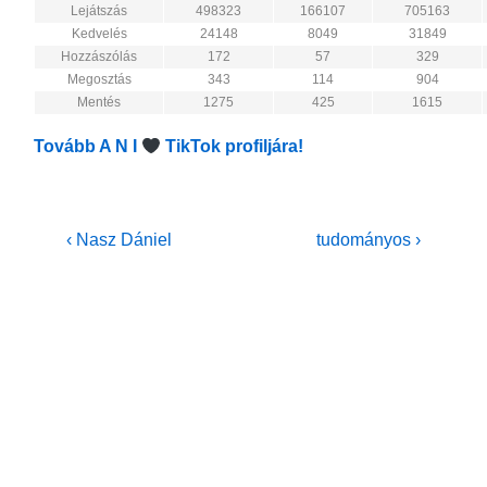
Lejátszás
498323
166107
705163
Kedvelés
24148
8049
31849
Hozzászólás
172
57
329
Megosztás
343
114
904
Mentés
1275
425
1615
Tovább A N I
TikTok profiljára!
Bejegyzés
Previous
Next
‹ Nasz Dániel
tudományos ›
Post
Post
navigáció
is
is