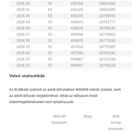
2026 32
54
456769
18841260
2026 31
54
456226
18810495
2026 30
53
456295
18799594
2026 29
53
456443
18791777
2026 28
53
456616
18788185
2026 27
53
456699
18778502
2026 26
52
456870
18773316
2026 25
52
457016
18770365
2026 24
53
457000
18764192
2026 23
53
456967
18751258
2026 22
53
456907
18745118
Videó statisztikák
Az itt látható számok az adott időszakban feltöltött videók számai, nem
az adott időszak megtekintései, tehát az idősávon kívüli
videómegtekintéseket nem tartalmazzák.
Múlt hét
Átlag
Múlt
összesen
hónap
összesen