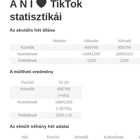
A N I
TikTok
statisztikái
Az akutális hét állása
Aktuális
Változás
Várható
Követők
-456769
456754
Kedvelések
-18841260
18850323
Feltöltések
-1255
1256
A múltheti eredmény
Pozíció
54 (0)
Követők
456769
(+543)
Kedvelések
18841260
(+30765)
Feltöltések
1255 (+3)
Az elmúlt néhány hét adatai
Hét
Pozíció
Követők
Kedvelések