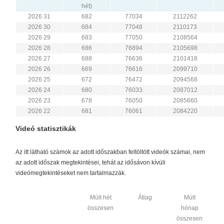
hét)
2026 31
682
77034
2112262
2026 30
684
77048
2110173
2026 29
683
77050
2108564
2026 28
686
76894
2105698
2026 27
688
76636
2101418
2026 26
669
76616
2099710
2026 25
672
76472
2094568
2026 24
680
76033
2087012
2026 23
678
76050
2085660
2026 22
681
76061
2084220
Videó statisztikák
Az itt látható számok az adott időszakban feltöltött videók számai, nem
az adott időszak megtekintései, tehát az idősávon kívüli
videómegtekintéseket nem tartalmazzák.
Múlt hét
Átlag
Múlt
összesen
hónap
összesen