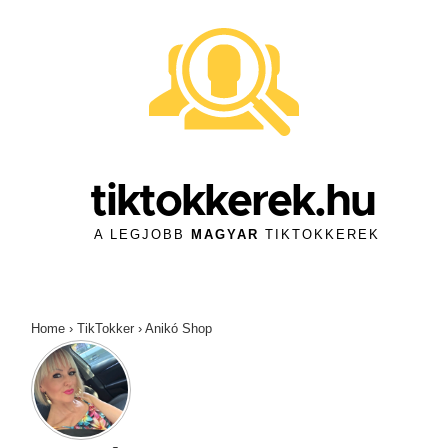
↓
Skip
to
Main
Content
tiktokkerek.hu
A LEGJOBB
MAGYAR
TIKTOKKEREK
Home
›
TikTokker
›
Anikó Shop