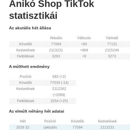
Anikó Shop TikTok
statisztikái
Az akutális hét állása
Aktuális
Változás
Várható
Követők
77094
+60
77131
Kedvelések
2113231
+969
2115249
Feltöltések
3263
+9
3273
A múltheti eredmény
Pozíció
682 (+2)
Követők
77034 (-14)
Kedvelések
2112262
(+2089)
Feltöltések
3254 (+25)
Az elmúlt néhány hét adatai
Hét
Pozíció
Követők
Kedvelések
2026 32
(aktuális
77094
2113231