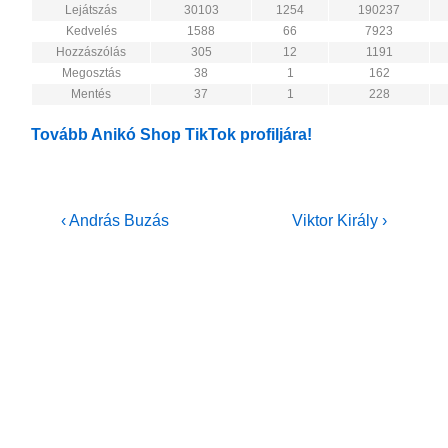
Lejátszás
30103
1254
190237
Kedvelés
1588
66
7923
Hozzászólás
305
12
1191
Megosztás
38
1
162
Mentés
37
1
228
Tovább Anikó Shop TikTok profiljára!
Bejegyzés
Previous
Next
‹ András Buzás
Viktor Király ›
Post
Post
navigáció
is
is