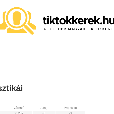
tiktokkerek.h
A LEGJOBB
MAGYAR
TIKTOKKERE
ztikái
Várható
Átlag
Projekció
21257
-5
-3