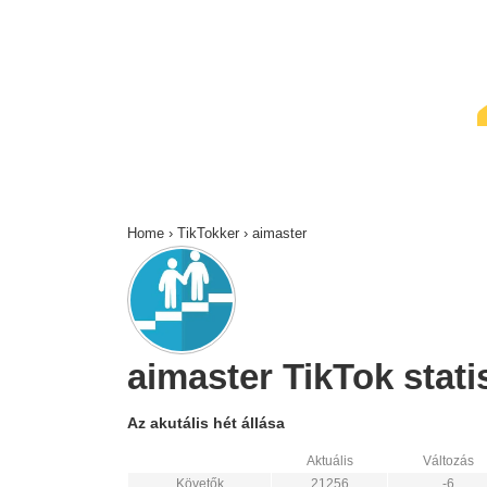
↓
Skip
to
Main
Content
Home
›
TikTokker
›
aimaster
aimaster TikTok statis
Az akutális hét állása
Aktuális
Változás
Követők
21256
-6