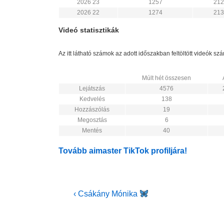
2026 23
1257
212
2026 22
1274
213
Videó statisztikák
Az itt látható számok az adott időszakban feltöltött videók s
Múlt hét összesen
Lejátszás
4576
Kedvelés
138
Hozzászólás
19
Megosztás
6
Mentés
40
Tovább aimaster TikTok profiljára!
Bejegyzés
Previous
‹ Csákány Mónika
Post
navigáció
is