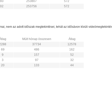
93
253807
572
02
253756
572
zámai, nem az adott időszak megtekintései, tehát az idősávon kívüli videómegtekint
Átlag
Múlt hónap összesen
Átlag
2288
37734
12578
69
486
162
9
157
52
3
97
32
20
133
44