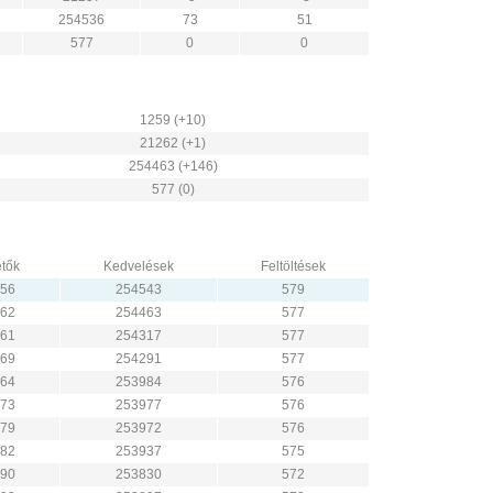
254536
73
51
577
0
0
1259 (+10)
21262 (+1)
254463 (+146)
577 (0)
tők
Kedvelések
Feltöltések
56
254543
579
62
254463
577
61
254317
577
69
254291
577
64
253984
576
73
253977
576
79
253972
576
82
253937
575
90
253830
572