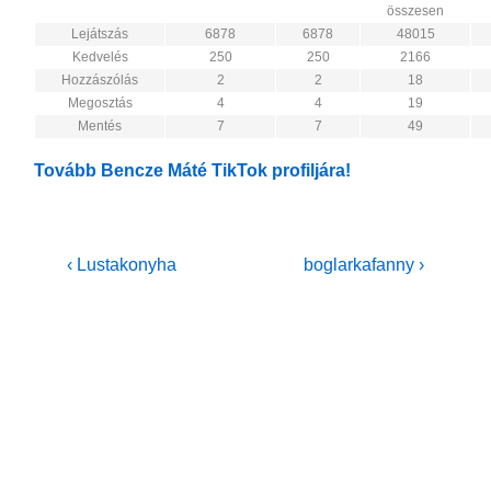
összesen
Lejátszás
6878
6878
48015
Kedvelés
250
250
2166
Hozzászólás
2
2
18
Megosztás
4
4
19
Mentés
7
7
49
Tovább Bencze Máté TikTok profiljára!
Bejegyzés
Previous
Next
‹ Lustakonyha
boglarkafanny ›
Post
Post
navigáció
is
is