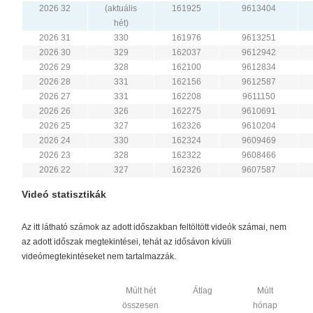
2026 32
(aktuális
161925
9613404
hét)
2026 31
330
161976
9613251
2026 30
329
162037
9612942
2026 29
328
162100
9612834
2026 28
331
162156
9612587
2026 27
331
162208
9611150
2026 26
326
162275
9610691
2026 25
327
162326
9610204
2026 24
330
162324
9609469
2026 23
328
162322
9608466
2026 22
327
162326
9607587
Videó statisztikák
Az itt látható számok az adott időszakban feltöltött videók számai, nem
az adott időszak megtekintései, tehát az idősávon kívüli
videómegtekintéseket nem tartalmazzák.
Múlt hét
Átlag
Múlt
összesen
hónap