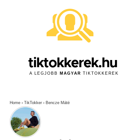
↓
Skip
to
Main
Content
tiktokkerek.hu
A LEGJOBB
MAGYAR
TIKTOKKEREK
Home
›
TikTokker
›
Bencze Máté