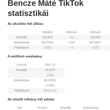
Bencze Máté TikTok
statisztikái
Az akutális hét állása
Aktuális
Változás
Várható
Követők
161925
-51
161939
Kedvelések
9613404
+153
9613937
Feltöltések
1573
+1
1573
A múltheti eredmény
Pozíció
330 (-1)
Követők
161976
(-61)
Kedvelések
9613251
(+309)
Feltöltések
1572 (+1)
Az elmúlt néhány hét adatai
Hét
Pozíció
Követők
Kedvelések