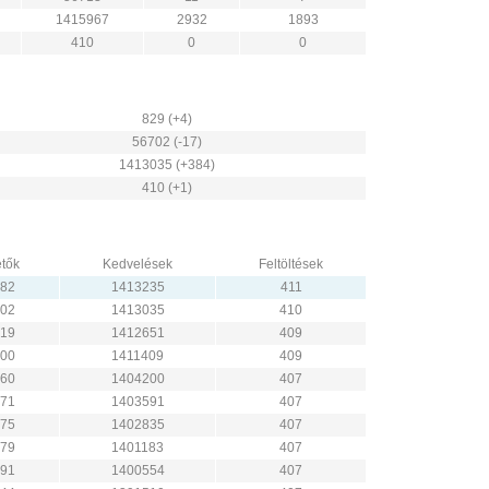
1415967
2932
1893
410
0
0
829 (+4)
56702 (-17)
1413035 (+384)
410 (+1)
tők
Kedvelések
Feltöltések
82
1413235
411
02
1413035
410
19
1412651
409
00
1411409
409
60
1404200
407
71
1403591
407
75
1402835
407
79
1401183
407
91
1400554
407