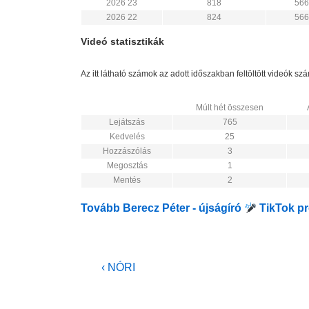
2026 23
818
566
2026 22
824
566
Videó statisztikák
Az itt látható számok az adott időszakban feltöltött videók s
Múlt hét összesen
Lejátszás
765
Kedvelés
25
Hozzászólás
3
Megosztás
1
Mentés
2
Tovább Berecz Péter - újságíró
TikTok pro
Bejegyzés
Previous
‹ NÓRI
Post
navigáció
is