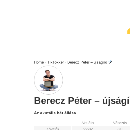
↓
Skip
to
Main
Content
Home
›
TikTokker
›
Berecz Péter – újságíró
Berecz Péter – újság
Az akutális hét állása
Aktuális
Változás
Követők
56682
-20