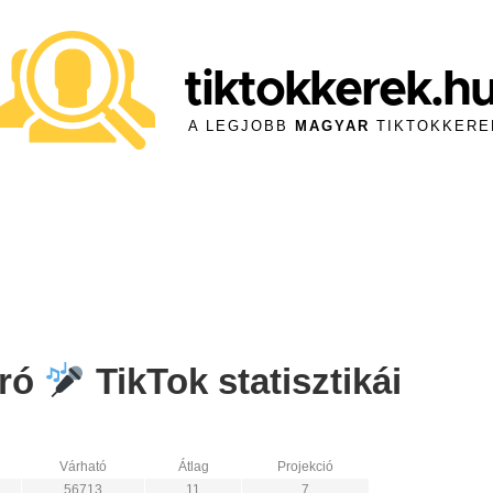
tiktokkerek.h
A LEGJOBB
MAGYAR
TIKTOKKERE
író
TikTok statisztikái
Várható
Átlag
Projekció
56713
11
7