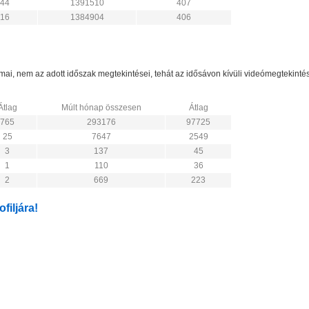
44
1391510
407
16
1384904
406
zámai, nem az adott időszak megtekintései, tehát az idősávon kívüli videómegtekint
Átlag
Múlt hónap összesen
Átlag
765
293176
97725
25
7647
2549
3
137
45
1
110
36
2
669
223
filjára!