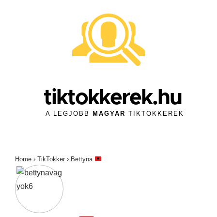
↓
Skip
to
Main
Content
tiktokkerek.hu
A LEGJOBB
MAGYAR
TIKTOKKEREK
Home
›
TikTokker
›
Bettyna