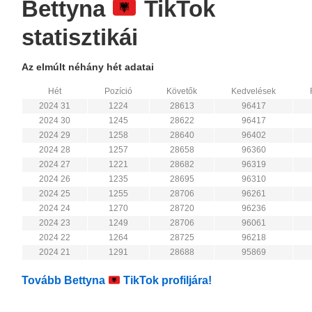
Bettyna
TikTok
statisztikái
Az elmúlt néhány hét adatai
Hét
Pozíció
Követők
Kedvelések
2024 31
1224
28613
96417
2024 30
1245
28622
96417
2024 29
1258
28640
96402
2024 28
1257
28658
96360
2024 27
1221
28682
96319
2024 26
1235
28695
96310
2024 25
1255
28706
96261
2024 24
1270
28720
96236
2024 23
1249
28706
96061
2024 22
1264
28725
96218
2024 21
1291
28688
95869
Tovább Bettyna
TikTok profiljára!