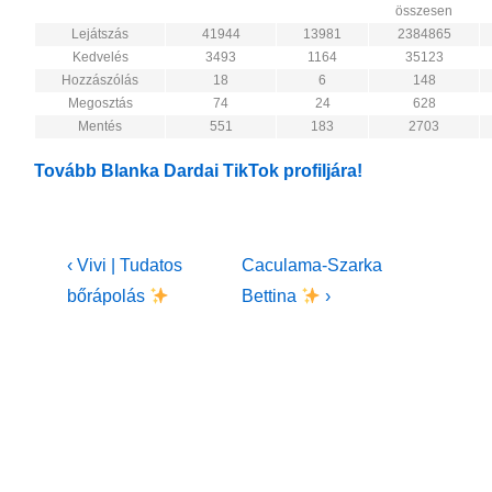
összesen
Lejátszás
41944
13981
2384865
Kedvelés
3493
1164
35123
Hozzászólás
18
6
148
Megosztás
74
24
628
Mentés
551
183
2703
Tovább Blanka Dardai TikTok profiljára!
Bejegyzés
Previous
Next
‹ Vivi | Tudatos
Caculama-Szarka
Post
Post
navigáció
bőrápolás
Bettina
›
is
is