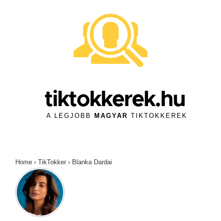
↓
Skip
to
Main
Content
tiktokkerek.hu
A LEGJOBB
MAGYAR
TIKTOKKEREK
Home
›
TikTokker
›
Blanka Dardai