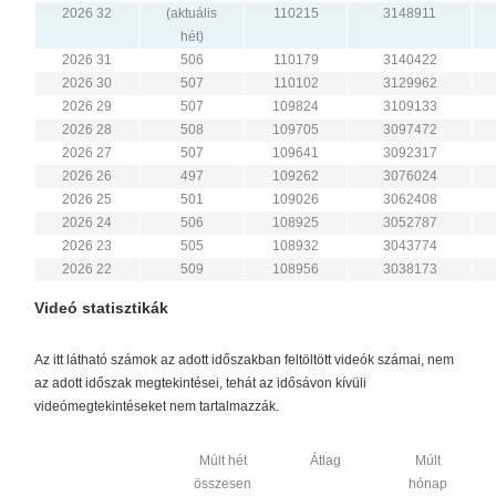
2026 32
(aktuális
110215
3148911
hét)
2026 31
506
110179
3140422
2026 30
507
110102
3129962
2026 29
507
109824
3109133
2026 28
508
109705
3097472
2026 27
507
109641
3092317
2026 26
497
109262
3076024
2026 25
501
109026
3062408
2026 24
506
108925
3052787
2026 23
505
108932
3043774
2026 22
509
108956
3038173
Videó statisztikák
Az itt látható számok az adott időszakban feltöltött videók számai, nem
az adott időszak megtekintései, tehát az idősávon kívüli
videómegtekintéseket nem tartalmazzák.
Múlt hét
Átlag
Múlt
összesen
hónap