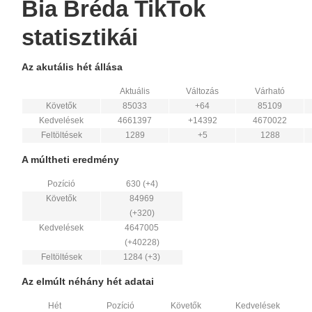
Bia Bréda TikTok
statisztikái
Az akutális hét állása
Aktuális
Változás
Várható
Követők
85033
+64
85109
Kedvelések
4661397
+14392
4670022
Feltöltések
1289
+5
1288
A múltheti eredmény
Pozíció
630 (+4)
Követők
84969
(+320)
Kedvelések
4647005
(+40228)
Feltöltések
1284 (+3)
Az elmúlt néhány hét adatai
Hét
Pozíció
Követők
Kedvelések