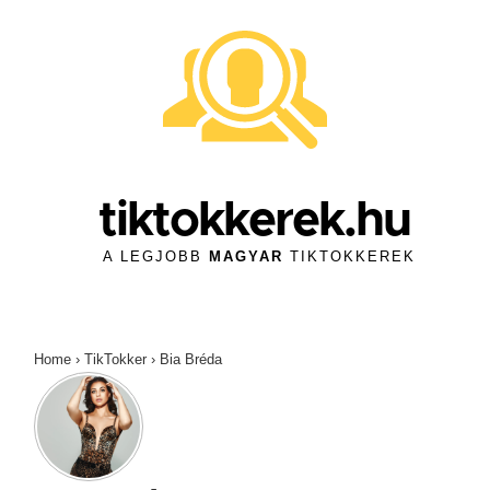
↓
Skip
to
Main
Content
tiktokkerek.hu
A LEGJOBB
MAGYAR
TIKTOKKEREK
Home
›
TikTokker
›
Bia Bréda