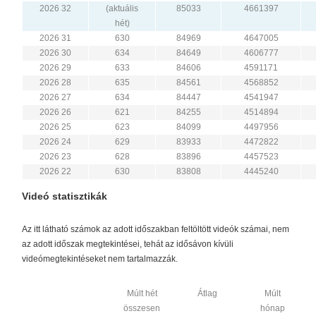
2026 32
(aktuális
85033
4661397
hét)
2026 31
630
84969
4647005
2026 30
634
84649
4606777
2026 29
633
84606
4591171
2026 28
635
84561
4568852
2026 27
634
84447
4541947
2026 26
621
84255
4514894
2026 25
623
84099
4497956
2026 24
629
83933
4472822
2026 23
628
83896
4457523
2026 22
630
83808
4445240
Videó statisztikák
Az itt látható számok az adott időszakban feltöltött videók számai, nem
az adott időszak megtekintései, tehát az idősávon kívüli
videómegtekintéseket nem tartalmazzák.
Múlt hét
Átlag
Múlt
összesen
hónap