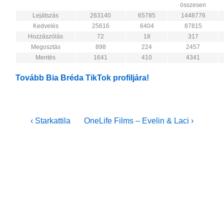
összesen
Lejátszás
263140
65785
1448776
Kedvelés
25616
6404
87815
Hozzászólás
72
18
317
Megosztás
898
224
2457
Mentés
1641
410
4341
Tovább Bia Bréda TikTok profiljára!
Bejegyzés
Previous
Next
‹ Starkattila
OneLife Films – Evelin & Laci ›
Post
Post
navigáció
is
is