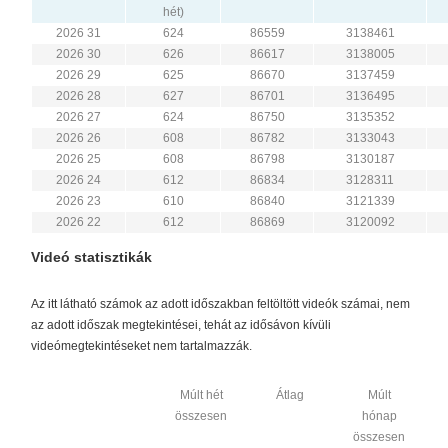
hét)
2026 31
624
86559
3138461
2026 30
626
86617
3138005
2026 29
625
86670
3137459
2026 28
627
86701
3136495
2026 27
624
86750
3135352
2026 26
608
86782
3133043
2026 25
608
86798
3130187
2026 24
612
86834
3128311
2026 23
610
86840
3121339
2026 22
612
86869
3120092
Videó statisztikák
Az itt látható számok az adott időszakban feltöltött videók számai, nem
az adott időszak megtekintései, tehát az idősávon kívüli
videómegtekintéseket nem tartalmazzák.
Múlt hét
Átlag
Múlt
összesen
hónap
összesen