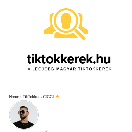
↓
Skip
to
Main
Content
tiktokkerek.hu
A LEGJOBB
MAGYAR
TIKTOKKEREK
Home
›
TikTokker
›
CIGGI