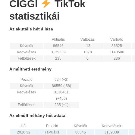
CIGGI
TikTok
statisztikái
Az akutális hét állása
Aktuális
Változás
Várható
Követők
86546
-13
86525
Kedvelések
3139339
+878
3140506
Feltöltések
235
0
236
A múltheti eredmény
Pozíció
624 (+2)
Követők
86559 (-58)
Kedvelések
3138461
(+456)
Feltöltések
235 (+1)
Az elmúlt néhány hét adatai
Hét
Pozíció
Követők
Kedvelések
2026 32
(aktuális
86546
3139339