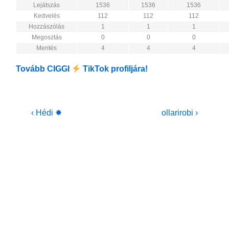
Lejátszás
1536
1536
1536
Kedvelés
112
112
112
Hozzászólás
1
1
1
Megosztás
0
0
0
Mentés
4
4
4
Tovább CIGGI
TikTok profiljára!
Bejegyzés
Previous
Next
‹ Hédi ✸
ollarirobi ›
Post
Post
navigáció
is
is