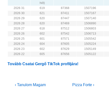
hét)
2026 31
619
87368
1507196
2026 30
621
87411
1507167
2026 29
620
87447
1507140
2026 28
620
87469
1506890
2026 27
618
87512
1506803
2026 26
602
87542
1506713
2026 25
601
87571
1505542
2026 24
604
87605
1505224
2026 23
602
87629
1505149
2026 22
605
87656
1505122
Tovább Csatai Gergő TikTok profiljára!
Bejegyzés
Previous
Next
‹ Tanulom Magam
Pizza Forte ›
Post
Post
navigáció
is
is