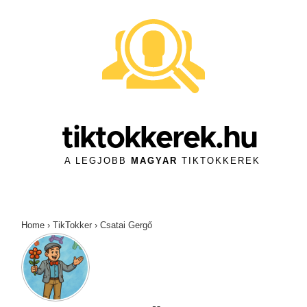
↓
Skip
to
Main
Content
tiktokkerek.hu
A LEGJOBB
MAGYAR
TIKTOKKEREK
Home
›
TikTokker
›
Csatai Gergő