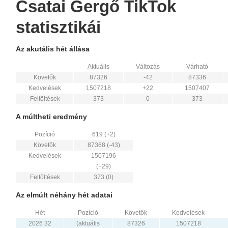
Csatai Gergő TikTok
statisztikái
Az akutális hét állása
Aktuális
Változás
Várható
Követők
87326
-42
87336
Kedvelések
1507218
+22
1507407
Feltöltések
373
0
373
A múltheti eredmény
Pozíció
619 (+2)
Követők
87368 (-43)
Kedvelések
1507196
(+29)
Feltöltések
373 (0)
Az elmúlt néhány hét adatai
Hét
Pozíció
Követők
Kedvelések
2026 32
(aktuális
87326
1507218