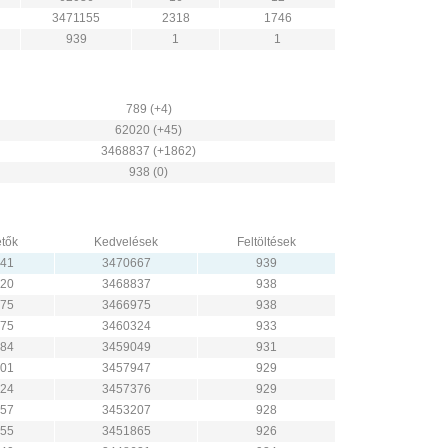
3471155
2318
1746
939
1
1
789 (+4)
62020 (+45)
3468837 (+1862)
938 (0)
tők
Kedvelések
Feltöltések
41
3470667
939
20
3468837
938
75
3466975
938
75
3460324
933
84
3459049
931
01
3457947
929
24
3457376
929
57
3453207
928
55
3451865
926