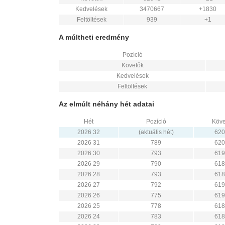
Kedvelések
3470667
+1830
Feltöltések
939
+1
A múltheti eredmény
Pozíció
Követők
Kedvelések
Feltöltések
Az elmúlt néhány hét adatai
Hét
Pozíció
Köve
2026 32
(aktuális hét)
620
2026 31
789
620
2026 30
793
619
2026 29
790
618
2026 28
793
618
2026 27
792
619
2026 26
775
619
2026 25
778
618
2026 24
783
618