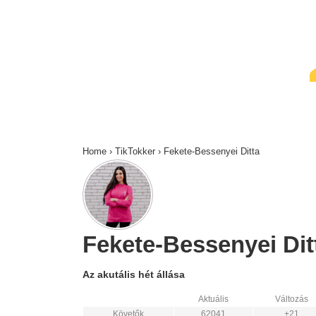
↓
Skip
to
Main
Content
Home
›
TikTokker
›
Fekete-Bessenyei Ditta
Fekete-Bessenyei Ditt
Az akutális hét állása
Aktuális
Változás
Követők
62041
+21