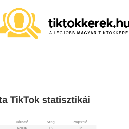
tiktokkerek.h
A LEGJOBB
MAGYAR
TIKTOKKERE
a TikTok statisztikái
Várható
Átlag
Projekció
62036
16
12