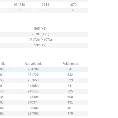
964540
2814
1870
538
6
4
565 (+1)
96781 (+25)
961726 (+4073)
532 (+9)
tők
Kedvelések
Feltöltések
86
964709
541
81
961726
532
56
957653
523
01
948853
511
46
946145
505
34
943405
500
05
940374
491
64
938482
481
92
937365
479