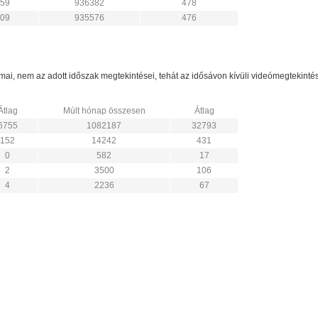
59
936382
478
09
935576
476
zámai, nem az adott időszak megtekintései, tehát az idősávon kívüli videómegtekint
Átlag
Múlt hónap összesen
Átlag
6755
1082187
32793
152
14242
431
0
582
17
2
3500
106
4
2236
67