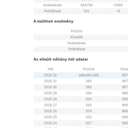
Kedvelések
964709
+2983
Feltöltések
541
+9
A múltheti eredmény
Pozíció
Követők
Kedvelések
Feltöltések
Az elmúlt néhány hét adatai
Hét
Pozíció
Köve
2026 32
(aktuális hét)
967
2026 31
565
967
2026 30
566
967
2026 29
566
966
2026 28
566
966
2026 27
565
966
2026 26
554
966
2026 25
553
966
2026 24
557
966