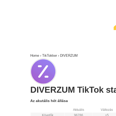
↓
Skip
to
Main
Content
Home
›
TikTokker
›
DIVERZUM
DIVERZUM TikTok stat
Az akutális hét állása
Aktuális
Változás
Követők
96786
+5