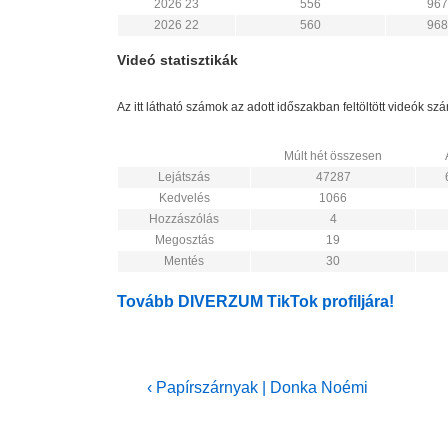
2026 23
556
967
2026 22
560
968
Videó statisztikák
Az itt látható számok az adott időszakban feltöltött videók s
Múlt hét összesen
Lejátszás
47287
Kedvelés
1066
Hozzászólás
4
Megosztás
19
Mentés
30
Tovább DIVERZUM TikTok profiljára!
Bejegyzés
Previous
‹ Papírszárnyak | Donka Noémi
Post
navigáció
is