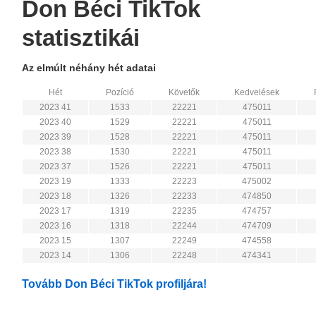
Don Béci TikTok
statisztikái
Az elmúlt néhány hét adatai
Hét
Pozíció
Követők
Kedvelések
2023 41
1533
22221
475011
2023 40
1529
22221
475011
2023 39
1528
22221
475011
2023 38
1530
22221
475011
2023 37
1526
22221
475011
2023 19
1333
22223
475002
2023 18
1326
22233
474850
2023 17
1319
22235
474757
2023 16
1318
22244
474709
2023 15
1307
22249
474558
2023 14
1306
22248
474341
Tovább Don Béci TikTok profiljára!