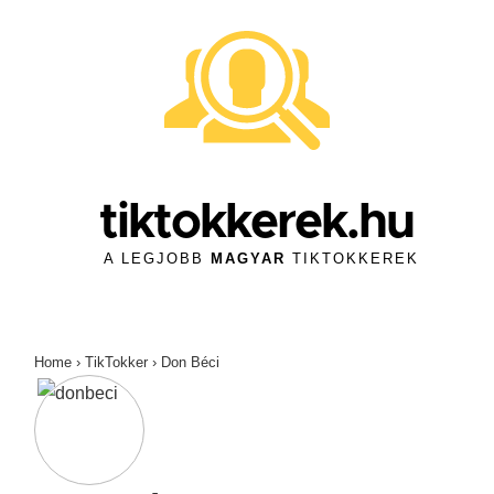
↓
Skip
to
Main
Content
tiktokkerek.hu
A LEGJOBB
MAGYAR
TIKTOKKEREK
Home
›
TikTokker
›
Don Béci