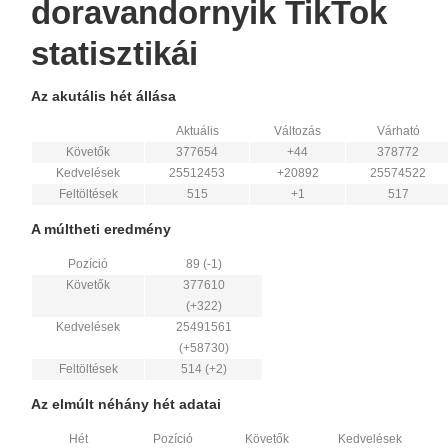
doravandornyik TikTok
statisztikái
Az akutális hét állása
Aktuális
Változás
Várható
Követők
377654
+44
378772
Kedvelések
25512453
+20892
25574522
Feltöltések
515
+1
517
A múltheti eredmény
Pozíció
89 (-1)
Követők
377610
(+322)
Kedvelések
25491561
(+58730)
Feltöltések
514 (+2)
Az elmúlt néhány hét adatai
Hét
Pozíció
Követők
Kedvelések