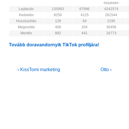
összesen
Lejátszás
135993
67996
4242574
Kedvelés
8250
4125
281544
Hozzászólás
129
64
2195
Megosztás
408
204
30456
Mentés
882
441
16773
Tovább doravandornyik TikTok profiljára!
Bejegyzés
Previous
Next
‹ KissTomi marketing
Otto ›
Post
Post
navigáció
is
is