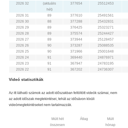
2026 32
(aktuális
377654
25512453
hét)
2026 31
89
377610
25491561
2026 30
88
377288
25432831
2026 29
89
376425
25323271
2026 28
89
375574
25244427
2026 27
89
373944
25128457
2026 26
90
373287
25088535
2026 25
90
371966
25001648
2026 24
91
369440
24876971
2026 23
91
367947
24783195
2026 22
91
367202
24736307
Videó statisztikák
Az itt látható számok az adott időszakban feltöltött videók számai, nem
az adott időszak megtekintései, tehát az idősávon kívüli
videómegtekintéseket nem tartalmazzák.
Múlt hét
Átlag
Múlt
összesen
hónap