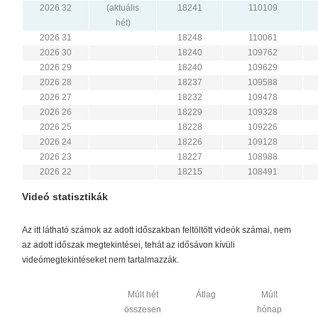
2026 32
(aktuális
18241
110109
hét)
2026 31
18248
110061
2026 30
18240
109762
2026 29
18240
109629
2026 28
18237
109588
2026 27
18232
109478
2026 26
18229
109328
2026 25
18228
109226
2026 24
18226
109128
2026 23
18227
108988
2026 22
18215
108491
Videó statisztikák
Az itt látható számok az adott időszakban feltöltött videók számai, nem
az adott időszak megtekintései, tehát az idősávon kívüli
videómegtekintéseket nem tartalmazzák.
Múlt hét
Átlag
Múlt
összesen
hónap