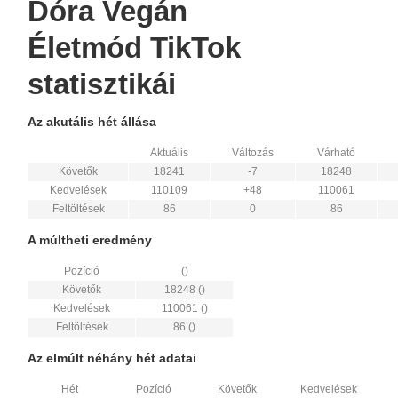
Dóra Vegán
Életmód TikTok
statisztikái
Az akutális hét állása
Aktuális
Változás
Várható
Követők
18241
-7
18248
Kedvelések
110109
+48
110061
Feltöltések
86
0
86
A múltheti eredmény
Pozíció
()
Követők
18248 ()
Kedvelések
110061 ()
Feltöltések
86 ()
Az elmúlt néhány hét adatai
Hét
Pozíció
Követők
Kedvelések