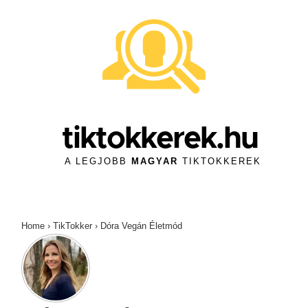
↓
Skip
to
Main
Content
tiktokkerek.hu
A LEGJOBB
MAGYAR
TIKTOKKEREK
Home
›
TikTokker
›
Dóra Vegán Életmód