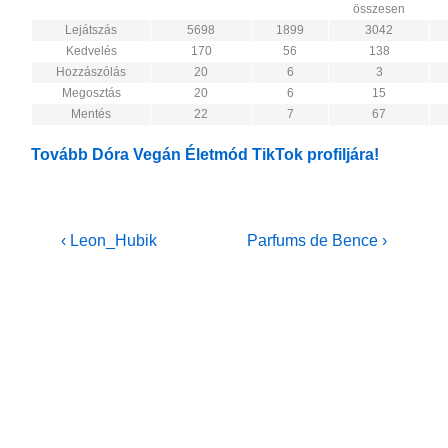
összesen
Lejátszás
5698
1899
3042
Kedvelés
170
56
138
Hozzászólás
20
6
3
Megosztás
20
6
15
Mentés
22
7
67
Tovább Dóra Vegán Életmód TikTok profiljára!
Bejegyzés
Previous
Next
‹ Leon_Hubik
Parfums de Bence ›
Post
Post
navigáció
is
is