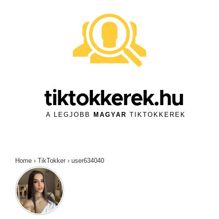
↓
Skip
to
Main
Content
tiktokkerek.hu
A LEGJOBB
MAGYAR
TIKTOKKEREK
Home
›
TikTokker
›
user634040