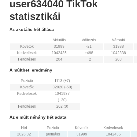
user634040 TikTok
statisztikái
Az akutális hét állása
Aktuális
Változás
Várható
Követők
31999
-21
31988
Kedvelések
1042435
+498
1042338
Feltöltések
204
+2
203
A múltheti eredmény
Pozíció
1113 (+7)
Követők
32020 (-50)
Kedvelések
1041937
(+20)
Feltöltések
202 (0)
Az elmúlt néhány hét adatai
Hét
Pozíció
Követők
Kedvelések
2026 32
(aktuális
31999
1042435