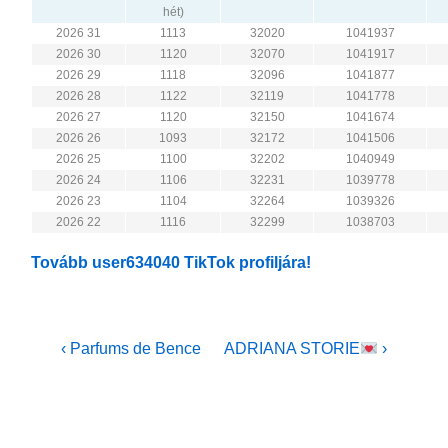
hét)
2026 31
1113
32020
1041937
2026 30
1120
32070
1041917
2026 29
1118
32096
1041877
2026 28
1122
32119
1041778
2026 27
1120
32150
1041674
2026 26
1093
32172
1041506
2026 25
1100
32202
1040949
2026 24
1106
32231
1039778
2026 23
1104
32264
1039326
2026 22
1116
32299
1038703
Tovább user634040 TikTok profiljára!
Bejegyzés
Previous
Next
‹ Parfums de Bence
ADRIANA STORIE
›
Post
Post
navigáció
is
is