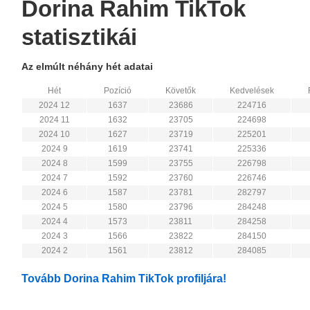
Dorina Rahim TikTok
statisztikái
Az elmúlt néhány hét adatai
Hét
Pozíció
Követők
Kedvelések
2024 12
1637
23686
224716
2024 11
1632
23705
224698
2024 10
1627
23719
225201
2024 9
1619
23741
225336
2024 8
1599
23755
226798
2024 7
1592
23760
226746
2024 6
1587
23781
282797
2024 5
1580
23796
284248
2024 4
1573
23811
284258
2024 3
1566
23822
284150
2024 2
1561
23812
284085
Tovább Dorina Rahim TikTok profiljára!