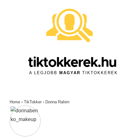
↓
Skip
to
Main
Content
tiktokkerek.hu
A LEGJOBB
MAGYAR
TIKTOKKEREK
Home
›
TikTokker
›
Dorina Rahim