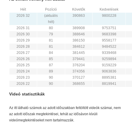
Hét
Pozíció
Követők
Kedvelések
2026 32
(aktuális
390863
9800228
hét)
2026 31
80
389908
9753751
2026 30
79
388646
9683398
2026 29
81
386150
9558177
2026 28
81
384612
9484522
2026 27
84
381445
9339468
2026 26
85
379441
9259894
2026 25
87
376204
9159229
2026 24
89
374356
9063836
2026 23
90
370127
8895381
2026 22
90
368655
8819941
Videó statisztikák
Az itt látható számok az adott időszakban feltöltött videók számai, nem
az adott időszak megtekintései, tehát az idősávon kívüli
videómegtekintéseket nem tartalmazzák.