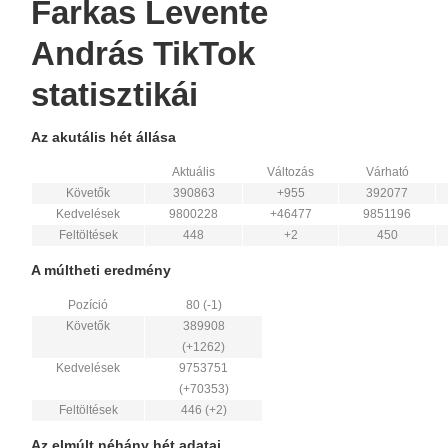
Farkas Levente
András TikTok
statisztikái
Az akutális hét állása
Aktuális
Változás
Várható
Követők
390863
+955
392077
Kedvelések
9800228
+46477
9851196
Feltöltések
448
+2
450
A múltheti eredmény
Pozíció
80 (-1)
Követők
389908
(+1262)
Kedvelések
9753751
(+70353)
Feltöltések
446 (+2)
Az elmúlt néhány hét adatai