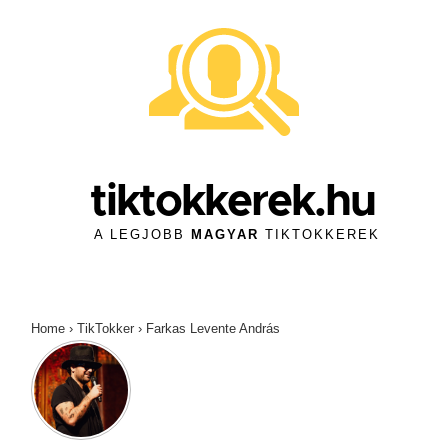
↓
Skip
to
Main
Content
tiktokkerek.hu
A LEGJOBB
MAGYAR
TIKTOKKEREK
Home
›
TikTokker
›
Farkas Levente András