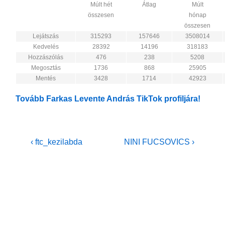
Múlt hét
Átlag
Múlt
összesen
hónap
összesen
Lejátszás
315293
157646
3508014
Kedvelés
28392
14196
318183
Hozzászólás
476
238
5208
Megosztás
1736
868
25905
Mentés
3428
1714
42923
Tovább Farkas Levente András TikTok profiljára!
Bejegyzés
Previous
Next
‹ ftc_kezilabda
NINI FUCSOVICS ›
Post
Post
navigáció
is
is