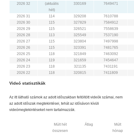
2026 32
(aktuális
330169
7649471
hét)
2026 31
114
329208
7610788
2026 30
115
327829
7584912
2026 29
115
326521
7558639
2026 28
113
325549
7537190
2026 27
115
323804
7497998
2026 26
115
323391
7481765
2026 25
118
321849
7463092
2026 24
119
321659
7454647
2026 23
118
321135
7431191
2026 22
118
320815
7411809
Videó statisztikák
Az itt látható számok az adott időszakban feltöltött videók számai, nem
az adott időszak megtekintései, tehát az idősávon kívüli
videómegtekintéseket nem tartalmazzák.
Múlt hét
Átlag
Múlt
összesen
hónap