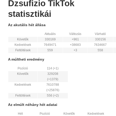
Dzsufizio TikTok
statisztikái
Az akutális hét állása
Aktuális
Változás
Várható
Követők
330169
+961
330156
Kedvelések
7649471
+38683
7634667
Feltöltések
559
+3
558
A múltheti eredmény
Pozíció
114 (+1)
Követők
329208
(+1379)
Kedvelések
7610788
(+25876)
Feltöltések
556 (+2)
Az elmúlt néhány hét adatai
Hét
Pozíció
Követők
Kedvelések