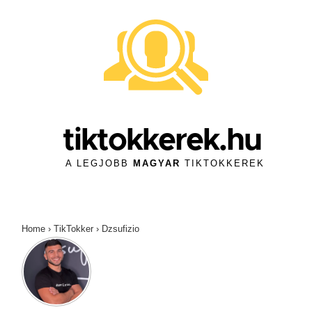
↓
Skip
to
Main
Content
tiktokkerek.hu
A LEGJOBB
MAGYAR
TIKTOKKEREK
Home
›
TikTokker
›
Dzsufizio