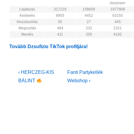
összesen
Lejátszás
317219
158609
1977909
Kedvelés
8905
4452
63155
Hozzászólás
55
27
445
Megosztás
464
232
2321
Mentés
411
205
4192
Tovább Dzsufizio TikTok profiljára!
Bejegyzés
Previous
Next
‹ HERCZEG-KIS
Fanti Partykellék
Post
Post
navigáció
BÁLINT
Webshop ›
is
is