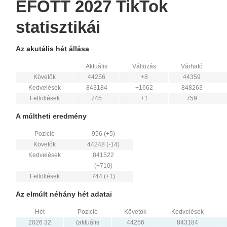
EFOTT 2027 TikTok
statisztikái
Az akutális hét állása
Aktuális
Változás
Várható
Követők
44256
+8
44359
Kedvelések
843184
+1662
848263
Feltöltések
745
+1
759
A múltheti eredmény
Pozíció
956 (+5)
Követők
44248 (-14)
Kedvelések
841522
(+710)
Feltöltések
744 (+1)
Az elmúlt néhány hét adatai
Hét
Pozíció
Követők
Kedvelések
2026 32
(aktuális
44256
843184