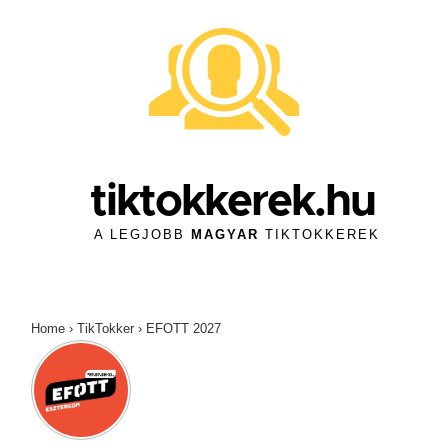
↓
Skip
to
Main
Content
tiktokkerek.hu
A LEGJOBB
MAGYAR
TIKTOKKEREK
Home
›
TikTokker
›
EFOTT 2027