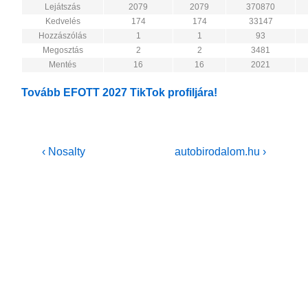
Lejátszás
2079
2079
370870
Kedvelés
174
174
33147
Hozzászólás
1
1
93
Megosztás
2
2
3481
Mentés
16
16
2021
Tovább EFOTT 2027 TikTok profiljára!
Bejegyzés
Previous
Next
‹ Nosalty
autobirodalom.hu ›
Post
Post
navigáció
is
is