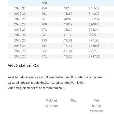
hét)
2026 31
956
44248
841522
2026 30
961
44262
840812
2026 29
961
44246
835254
2026 28
966
43879
810600
2026 27
973
43320
784244
2026 26
947
43155
778513
2026 25
955
43161
777195
2026 24
964
43147
776031
2026 23
962
43124
775215
2026 22
971
43135
774721
Videó statisztikák
Az itt látható számok az adott időszakban feltöltött videók számai, nem
az adott időszak megtekintései, tehát az idősávon kívüli
videómegtekintéseket nem tartalmazzák.
Múlt hét
Átlag
Múlt
összesen
hónap
összesen