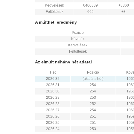
Kedvelések
6400339
+8360
Feltöltések
665
+3
A múltheti eredmény
Pozíció
Követők
Kedvelések
Feltöltések
Az elmúlt néhány hét adatai
Hét
Pozíció
Köve
2026 32
(aktuális hét)
196
2026 31
254
196
2026 30
254
196
2026 29
253
196
2026 28
252
196
2026 27
254
196
2026 26
251
195
2026 25
251
195
2026 24
253
195