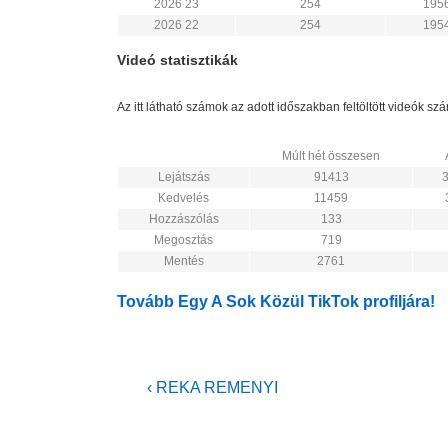
2026 23
254
195
2026 22
254
195
Videó statisztikák
Az itt látható számok az adott időszakban feltöltött videók s
Múlt hét összesen
Lejátszás
91413
Kedvelés
11459
Hozzászólás
133
Megosztás
719
Mentés
2761
Tovább Egy A Sok Közül TikTok profiljára!
Bejegyzés
Previous
‹ REKA REMENYI
Post
navigáció
is