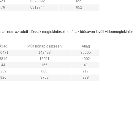
623
6328092
655
476
6312744
652
zámai, nem az adott időszak megtekintései, tehát az idősávon kívüli videómegtekint
Átlag
Múlt hónap összesen
Átlag
30471
142423
35605
3819
16011
4002
44
165
41
239
868
217
920
3758
939