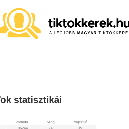
tiktokkerek.h
A LEGJOBB
MAGYAR
TIKTOKKERE
k statisztikái
Várható
Átlag
Projekció
196244
74
35