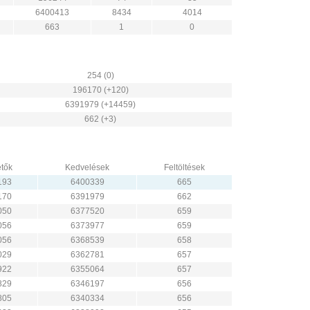
6400413
8434
4014
663
1
0
254 (0)
196170 (+120)
6391979 (+14459)
662 (+3)
tők
Kedvelések
Feltöltések
193
6400339
665
170
6391979
662
050
6377520
659
056
6373977
659
056
6368539
658
029
6362781
657
922
6355064
657
829
6346197
656
805
6340334
656