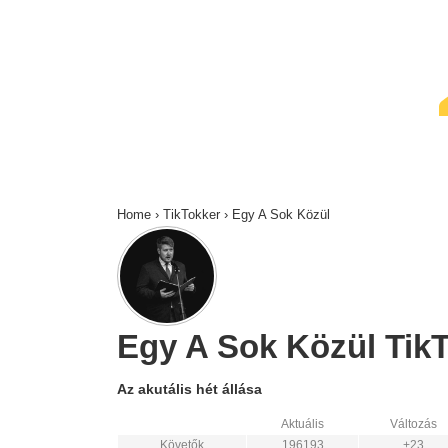
↓
Skip
to
Main
Content
Home
›
TikTokker
›
Egy A Sok Közül
Egy A Sok Közül TikTo
Az akutális hét állása
Aktuális
Változás
Követők
196193
+23