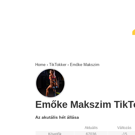
↓
Skip
to
Main
Content
Home
›
TikTokker
›
Emőke Makszim
Emőke Makszim TikTok
Az akutális hét állása
Aktuális
Változás
Követők
67036
-15