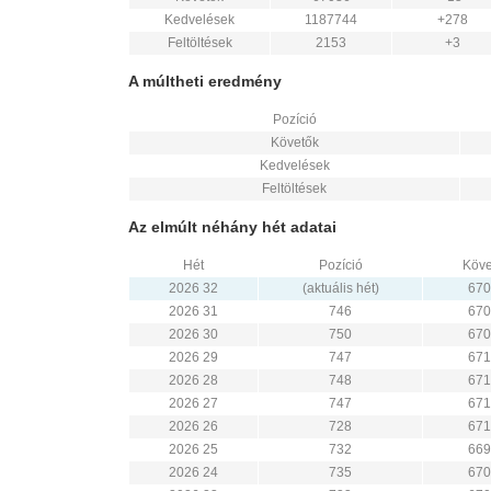
Kedvelések
1187744
+278
Feltöltések
2153
+3
A múltheti eredmény
Pozíció
Követők
Kedvelések
Feltöltések
Az elmúlt néhány hét adatai
Hét
Pozíció
Köve
2026 32
(aktuális hét)
670
2026 31
746
670
2026 30
750
670
2026 29
747
671
2026 28
748
671
2026 27
747
671
2026 26
728
671
2026 25
732
669
2026 24
735
670