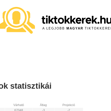
tiktokkerek.h
A LEGJOBB
MAGYAR
TIKTOKKERE
 statisztikái
Várható
Átlag
Projekció
67048
-3
-2