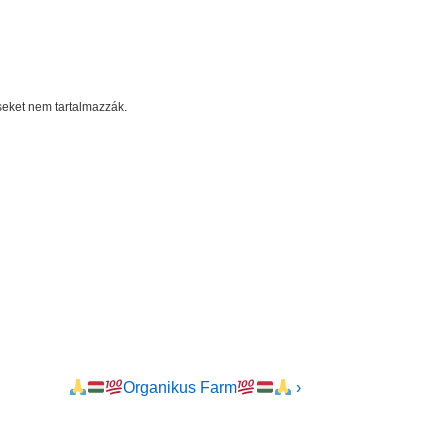
éseket nem tartalmazzák.
Next
Organikus Farm
›
Post
is