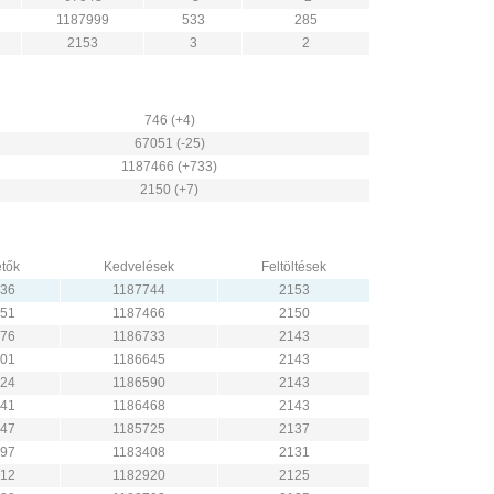
1187999
533
285
2153
3
2
746 (+4)
67051 (-25)
1187466 (+733)
2150 (+7)
tők
Kedvelések
Feltöltések
36
1187744
2153
51
1187466
2150
76
1186733
2143
01
1186645
2143
24
1186590
2143
41
1186468
2143
47
1185725
2137
97
1183408
2131
12
1182920
2125