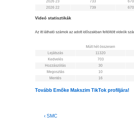
2026 23
733
670
2026 22
739
670
Videó statisztikák
Az itt látható számok az adott időszakban feltöltött videók s
Múlt hét összesen
Lejátszás
11320
Kedvelés
703
Hozzászólás
30
Megosztás
10
Mentés
16
Tovább Emőke Makszim TikTok profiljára!
Bejegyzés
Previous
‹ SMC
Post
navigáció
is