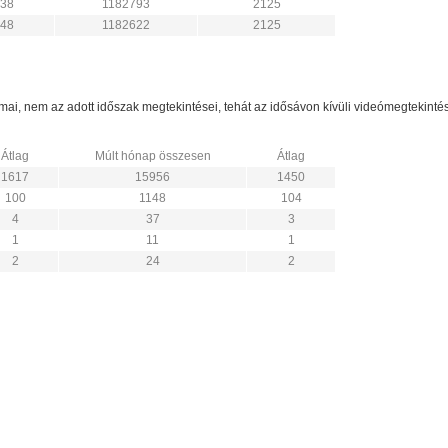
38
1182793
2125
48
1182622
2125
zámai, nem az adott időszak megtekintései, tehát az idősávon kívüli videómegtekint
Átlag
Múlt hónap összesen
Átlag
1617
15956
1450
100
1148
104
4
37
3
1
11
1
2
24
2