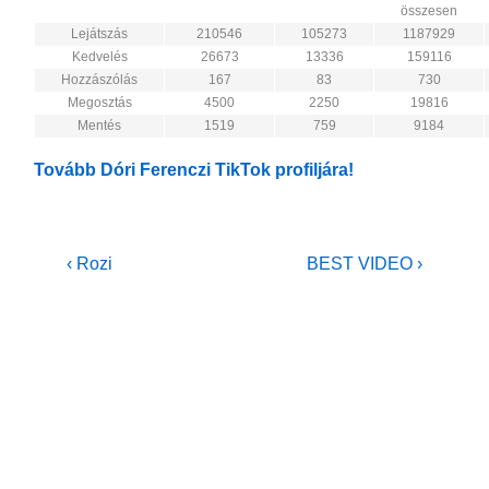
összesen
Lejátszás
210546
105273
1187929
Kedvelés
26673
13336
159116
Hozzászólás
167
83
730
Megosztás
4500
2250
19816
Mentés
1519
759
9184
Tovább Dóri Ferenczi TikTok profiljára!
Bejegyzés
Previous
Next
‹ Rozi
BEST VIDEO ›
Post
Post
navigáció
is
is