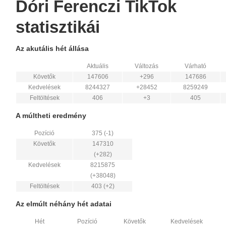
Dóri Ferenczi TikTok
statisztikái
Az akutális hét állása
Aktuális
Változás
Várható
Követők
147606
+296
147686
Kedvelések
8244327
+28452
8259249
Feltöltések
406
+3
405
A múltheti eredmény
Pozíció
375 (-1)
Követők
147310
(+282)
Kedvelések
8215875
(+38048)
Feltöltések
403 (+2)
Az elmúlt néhány hét adatai
Hét
Pozíció
Követők
Kedvelések