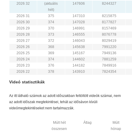
2026 32
(aktuális
147606
8244327
hét)
2026 31
375
147310
8215875
2026 30
374
147028
8177827
2026 29
370
146991
8157469
2026 28
373
146555
8076778
2026 27
372
146043
8029419
2026 26
368
145638
7991220
2026 25
369
145167
7949136
2026 24
374
144602
7881259
2026 23
376
144182
7849916
2026 22
378
143910
7824354
Videó statisztikák
Az itt látható számok az adott időszakban feltöltött videók számai, nem
az adott időszak megtekintései, tehát az idősávon kívüli
videómegtekintéseket nem tartalmazzák.
Múlt hét
Átlag
Múlt
összesen
hónap