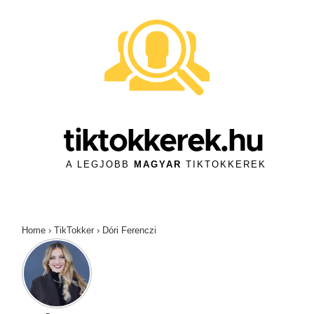
↓
Skip
to
Main
Content
tiktokkerek.hu
A LEGJOBB
MAGYAR
TIKTOKKEREK
Home
›
TikTokker
›
Dóri Ferenczi