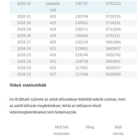
2026 32
(aktuális
130737
5732233
hét)
2026 31
425
130749
5728705
2026 30
425
130631
5716161
2026 29
424
130571
5713204
2026 28
426
130404
5703112
2026 27
425
130134
5681604
2026 26
421
129862
5669007
2026 25
426
129248
5650792
2026 24
431
128728
5634851
2026 23
432
127962
5639557
2026 22
437
127438
5620990
Videó statisztikák
Az itt látható számok az adott időszakban feltöltött videók számai, nem
az adott időszak megtekintései, tehát az idősávon kívüli
videómegtekintéseket nem tartalmazzák.
Múlt hét
Átlag
Múlt
összesen
hónap