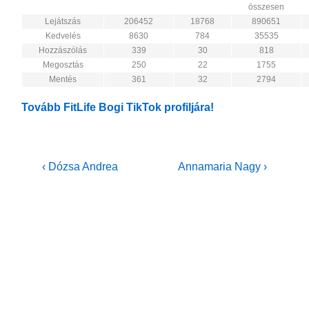
összesen
Lejátszás
206452
18768
890651
Kedvelés
8630
784
35535
Hozzászólás
339
30
818
Megosztás
250
22
1755
Mentés
361
32
2794
Tovább FitLife Bogi TikTok profiljára!
Bejegyzés
Previous
Next
‹ Dózsa Andrea
Annamaria Nagy ›
Post
Post
navigáció
is
is