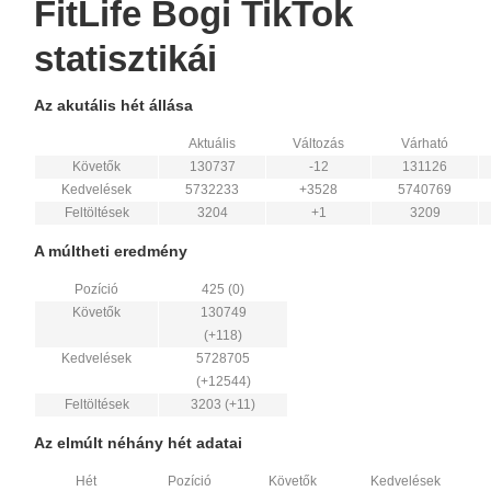
FitLife Bogi TikTok
statisztikái
Az akutális hét állása
Aktuális
Változás
Várható
Követők
130737
-12
131126
Kedvelések
5732233
+3528
5740769
Feltöltések
3204
+1
3209
A múltheti eredmény
Pozíció
425 (0)
Követők
130749
(+118)
Kedvelések
5728705
(+12544)
Feltöltések
3203 (+11)
Az elmúlt néhány hét adatai
Hét
Pozíció
Követők
Kedvelések