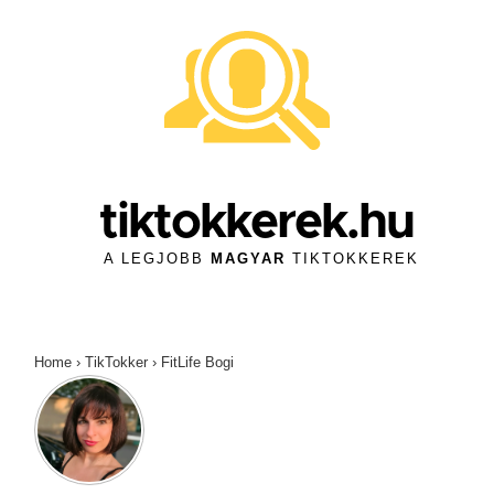
↓
Skip
to
Main
Content
tiktokkerek.hu
A LEGJOBB
MAGYAR
TIKTOKKEREK
Home
›
TikTokker
›
FitLife Bogi