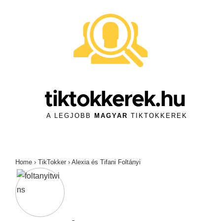
↓
Skip
to
Main
Content
tiktokkerek.hu
A LEGJOBB
MAGYAR
TIKTOKKEREK
Home
›
TikTokker
›
Alexia és Tifani Foltányi