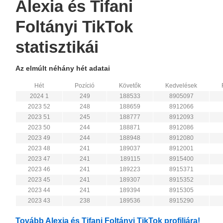
Alexia és Tifani
Foltányi TikTok
statisztikái
Az elmúlt néhány hét adatai
Hét
Pozíció
Követők
Kedvelések
2024 1
249
188533
8905097
2023 52
248
188659
8912066
2023 51
245
188777
8912093
2023 50
244
188871
8912086
2023 49
244
188948
8912080
2023 48
241
189037
8912001
2023 47
241
189115
8915400
2023 46
241
189223
8915371
2023 45
241
189307
8915352
2023 44
241
189394
8915305
2023 43
238
189536
8915290
Tovább Alexia és Tifani Foltányi TikTok profiljára!