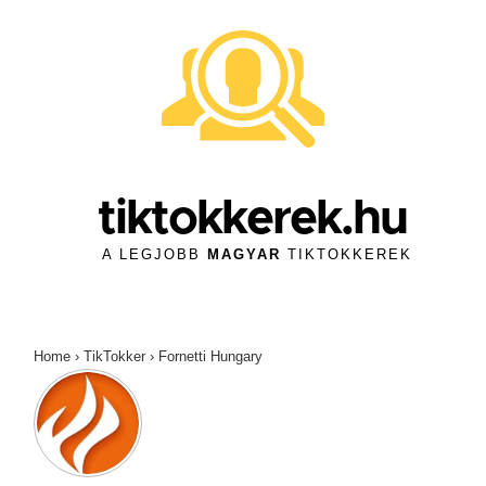
↓
Skip
to
Main
Content
tiktokkerek.hu
A LEGJOBB
MAGYAR
TIKTOKKEREK
Home
›
TikTokker
›
Fornetti Hungary