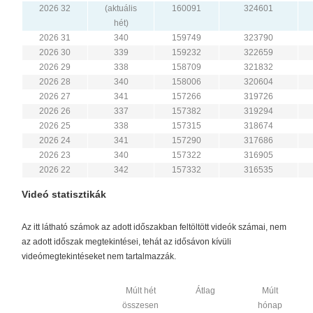
2026 32
(aktuális
160091
324601
hét)
2026 31
340
159749
323790
2026 30
339
159232
322659
2026 29
338
158709
321832
2026 28
340
158006
320604
2026 27
341
157266
319726
2026 26
337
157382
319294
2026 25
338
157315
318674
2026 24
341
157290
317686
2026 23
340
157322
316905
2026 22
342
157332
316535
Videó statisztikák
Az itt látható számok az adott időszakban feltöltött videók számai, nem
az adott időszak megtekintései, tehát az idősávon kívüli
videómegtekintéseket nem tartalmazzák.
Múlt hét
Átlag
Múlt
összesen
hónap