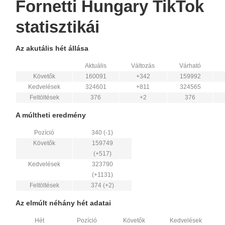
Fornetti Hungary TikTok
statisztikái
Az akutális hét állása
Aktuális
Változás
Várható
Követők
160091
+342
159992
Kedvelések
324601
+811
324565
Feltöltések
376
+2
376
A múltheti eredmény
Pozíció
340 (-1)
Követők
159749
(+517)
Kedvelések
323790
(+1131)
Feltöltések
374 (+2)
Az elmúlt néhány hét adatai
Hét
Pozíció
Követők
Kedvelések