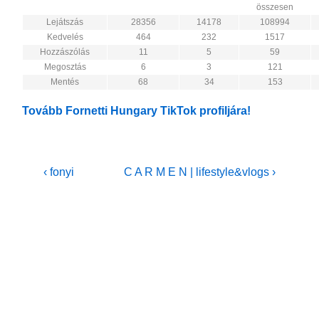
összesen
Lejátszás
28356
14178
108994
Kedvelés
464
232
1517
Hozzászólás
11
5
59
Megosztás
6
3
121
Mentés
68
34
153
Tovább Fornetti Hungary TikTok profiljára!
Bejegyzés
Previous
Next
‹ fonyi
C A R M E N | lifestyle&vlogs ›
Post
Post
navigáció
is
is