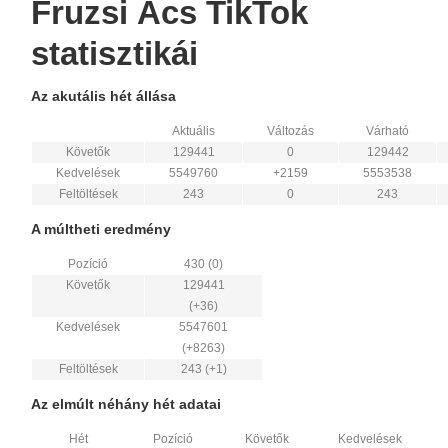
Fruzsi Ács TikTok
statisztikái
Az akutális hét állása
Aktuális
Változás
Várható
Követők
129441
0
129442
Kedvelések
5549760
+2159
5553538
Feltöltések
243
0
243
A múltheti eredmény
Pozíció
430 (0)
Követők
129441
(+36)
Kedvelések
5547601
(+8263)
Feltöltések
243 (+1)
Az elmúlt néhány hét adatai
Hét
Pozíció
Követők
Kedvelések