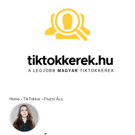
↓
Skip
to
Main
Content
tiktokkerek.hu
A LEGJOBB
MAGYAR
TIKTOKKEREK
Home
›
TikTokker
›
Fruzsi Ács