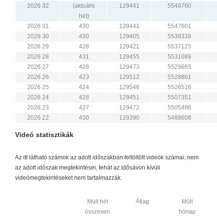
2026 32
(aktuális
129441
5549760
hét)
2026 31
430
129441
5547601
2026 30
430
129405
5539338
2026 29
428
129421
5537125
2026 28
431
129455
5531089
2026 27
428
129473
5529665
2026 26
423
129512
5528861
2026 25
424
129546
5526516
2026 24
428
129451
5507351
2026 23
427
129472
5505496
2026 22
430
129390
5488608
Videó statisztikák
Az itt látható számok az adott időszakban feltöltött videók számai, nem
az adott időszak megtekintései, tehát az idősávon kívüli
videómegtekintéseket nem tartalmazzák.
Múlt hét
Átlag
Múlt
összesen
hónap