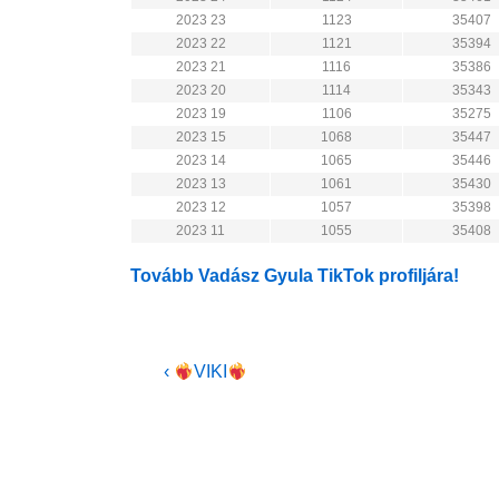
2023 23
1123
35407
2023 22
1121
35394
2023 21
1116
35386
2023 20
1114
35343
2023 19
1106
35275
2023 15
1068
35447
2023 14
1065
35446
2023 13
1061
35430
2023 12
1057
35398
2023 11
1055
35408
Tovább Vadász Gyula TikTok profiljára!
Bejegyzés
Previous
‹
VIKI
Post
navigáció
is