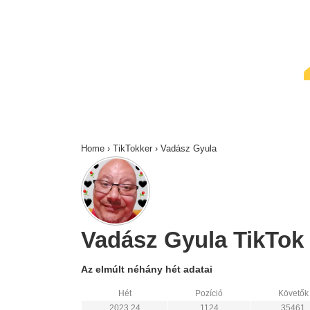
↓
Skip
to
Main
Content
Home
›
TikTokker
›
Vadász Gyula
Vadász Gyula TikTok s
Az elmúlt néhány hét adatai
Hét
Pozíció
Követők
2023 24
1124
35461