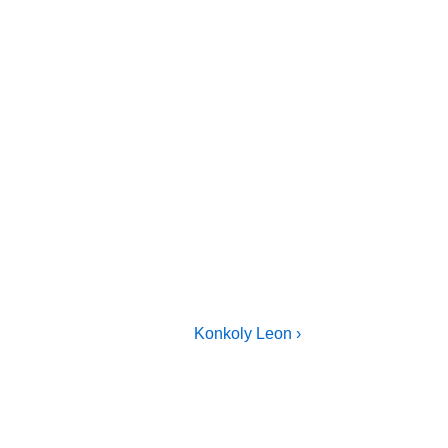
Next
Konkoly Leon ›
Post
is