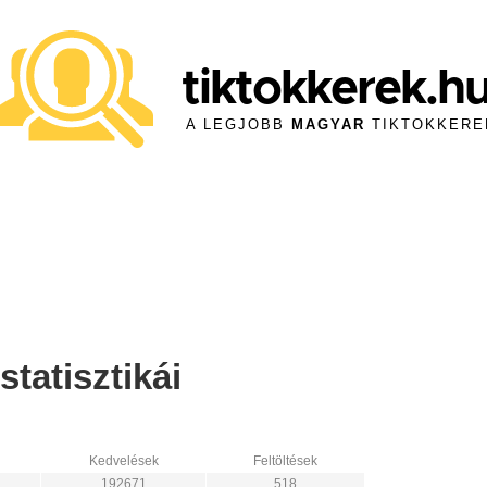
tiktokkerek.h
A LEGJOBB
MAGYAR
TIKTOKKERE
tatisztikái
Kedvelések
Feltöltések
192671
518