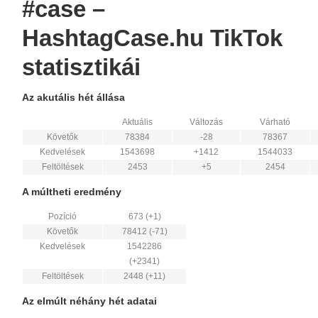
#case –
HashtagCase.hu TikTok
statisztikái
Az akutális hét állása
Aktuális
Változás
Várható
Követők
78384
-28
78367
Kedvelések
1543698
+1412
1544033
Feltöltések
2453
+5
2454
A múltheti eredmény
Pozíció
673 (+1)
Követők
78412 (-71)
Kedvelések
1542286
(+2341)
Feltöltések
2448 (+11)
Az elmúlt néhány hét adatai