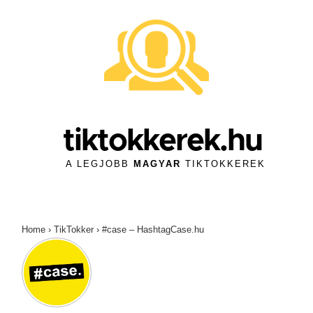
↓
Skip
to
Main
Content
tiktokkerek.hu
A LEGJOBB
MAGYAR
TIKTOKKEREK
Home
›
TikTokker
›
#case – HashtagCase.hu