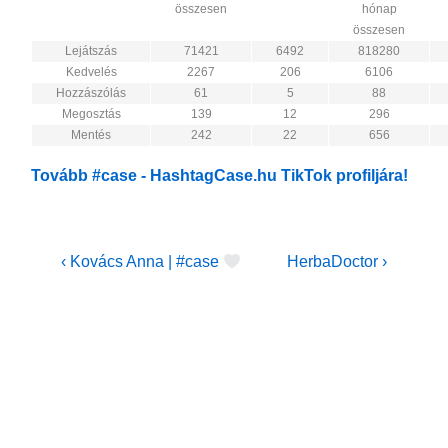
összesen
hónap
összesen
Lejátszás
71421
6492
818280
Kedvelés
2267
206
6106
Hozzászólás
61
5
88
Megosztás
139
12
296
Mentés
242
22
656
Tovább #case - HashtagCase.hu TikTok profiljára!
Bejegyzés
Previous
Next
‹ Kovács Anna | #case
HerbaDoctor ›
Post
Post
navigáció
is
is