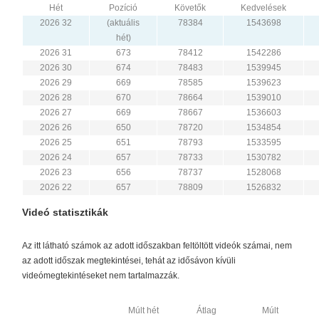
Hét
Pozíció
Követők
Kedvelések
2026 32
(aktuális
78384
1543698
hét)
2026 31
673
78412
1542286
2026 30
674
78483
1539945
2026 29
669
78585
1539623
2026 28
670
78664
1539010
2026 27
669
78667
1536603
2026 26
650
78720
1534854
2026 25
651
78793
1533595
2026 24
657
78733
1530782
2026 23
656
78737
1528068
2026 22
657
78809
1526832
Videó statisztikák
Az itt látható számok az adott időszakban feltöltött videók számai, nem
az adott időszak megtekintései, tehát az idősávon kívüli
videómegtekintéseket nem tartalmazzák.
Múlt hét
Átlag
Múlt