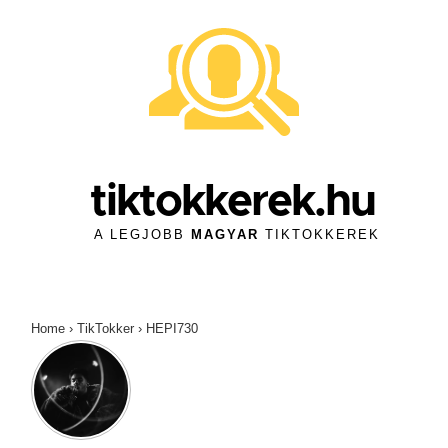
↓
Skip
to
Main
Content
tiktokkerek.hu
A LEGJOBB
MAGYAR
TIKTOKKEREK
Home
›
TikTokker
›
HEPI730