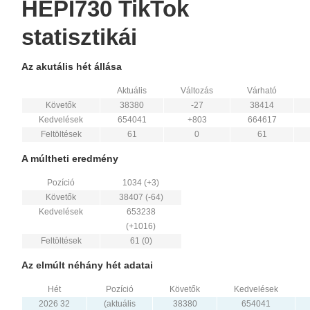
HEPI730 TikTok
statisztikái
Az akutális hét állása
Aktuális
Változás
Várható
Követők
38380
-27
38414
Kedvelések
654041
+803
664617
Feltöltések
61
0
61
A múltheti eredmény
Pozíció
1034 (+3)
Követők
38407 (-64)
Kedvelések
653238
(+1016)
Feltöltések
61 (0)
Az elmúlt néhány hét adatai
Hét
Pozíció
Követők
Kedvelések
2026 32
(aktuális
38380
654041