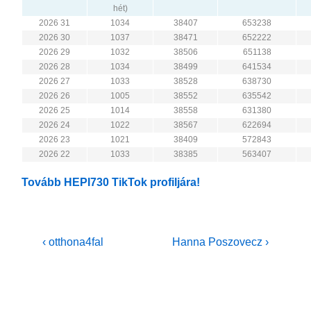
hét)
2026 31
1034
38407
653238
2026 30
1037
38471
652222
2026 29
1032
38506
651138
2026 28
1034
38499
641534
2026 27
1033
38528
638730
2026 26
1005
38552
635542
2026 25
1014
38558
631380
2026 24
1022
38567
622694
2026 23
1021
38409
572843
2026 22
1033
38385
563407
Tovább HEPI730 TikTok profiljára!
Bejegyzés
Previous
Next
‹ otthona4fal
Hanna Poszovecz ›
Post
Post
navigáció
is
is