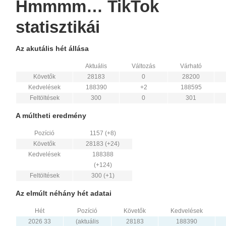
Hmmmm… TikTok
statisztikái
Az akutális hét állása
Aktuális
Változás
Várható
Követők
28183
0
28200
Kedvelések
188390
+2
188595
Feltöltések
300
0
301
A múltheti eredmény
Pozíció
1157 (+8)
Követők
28183 (+24)
Kedvelések
188388
(+124)
Feltöltések
300 (+1)
Az elmúlt néhány hét adatai
Hét
Pozíció
Követők
Kedvelések
2026 33
(aktuális
28183
188390