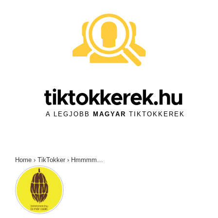
↓
Skip
to
Main
Content
tiktokkerek.hu
A LEGJOBB
MAGYAR
TIKTOKKEREK
Home
›
TikTokker
›
Hmmmm…