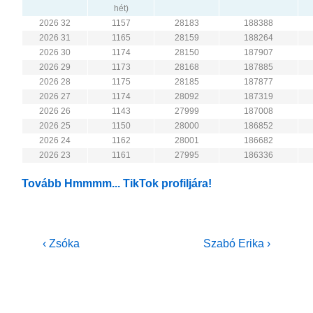
hét)
2026 32
1157
28183
188388
2026 31
1165
28159
188264
2026 30
1174
28150
187907
2026 29
1173
28168
187885
2026 28
1175
28185
187877
2026 27
1174
28092
187319
2026 26
1143
27999
187008
2026 25
1150
28000
186852
2026 24
1162
28001
186682
2026 23
1161
27995
186336
Tovább Hmmmm... TikTok profiljára!
Bejegyzés
Previous
Next
‹ Zsóka
Szabó Erika ›
Post
Post
navigáció
is
is