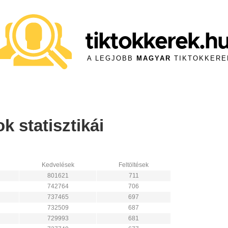
tiktokkerek.h
A LEGJOBB
MAGYAR
TIKTOKKERE
 statisztikái
Kedvelések
Feltöltések
801621
711
742764
706
737465
697
732509
687
729993
681