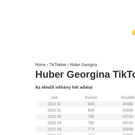
↓
Skip
to
Main
Content
Home
›
TikTokker
›
Huber Georgina
Huber Georgina TikTok
Az elmúlt néhány hét adatai
Hét
Pozíció
Követők
2022 32
809
34480
2022 31
809
33808
2022 30
790
33724
2022 29
782
33700
2022 28
773
33699