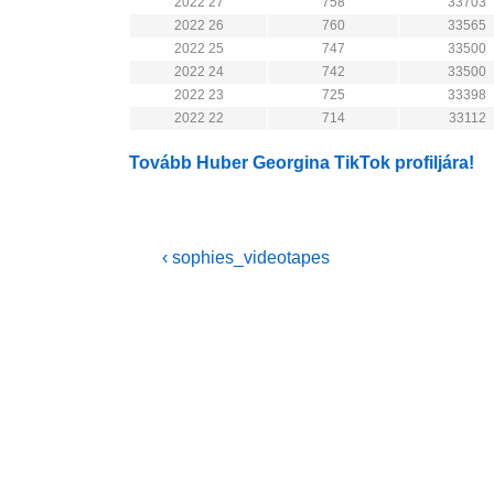
2022 27
758
33703
2022 26
760
33565
2022 25
747
33500
2022 24
742
33500
2022 23
725
33398
2022 22
714
33112
Tovább Huber Georgina TikTok profiljára!
Bejegyzés
Previous
‹ sophies_videotapes
Post
navigáció
is