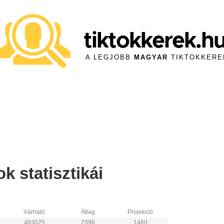
tiktokkerek.h
A LEGJOBB
MAGYAR
TIKTOKKERE
k statisztikái
Várható
Átlag
Projekció
483025
2396
1460