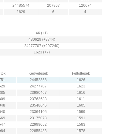
24485574
207867
126674
1629
6
4
46 (+1)
480629 (+3744)
24277707 (+297240)
1623 (+7)
tők
Kedvelések
Feltöltések
751
24452358
1626
629
24277707
1623
885
23980467
1616
309
23763583
1611
848
23548646
1605
640
23364105
1599
669
23175073
1591
547
22999052
1583
984
22855483
1578