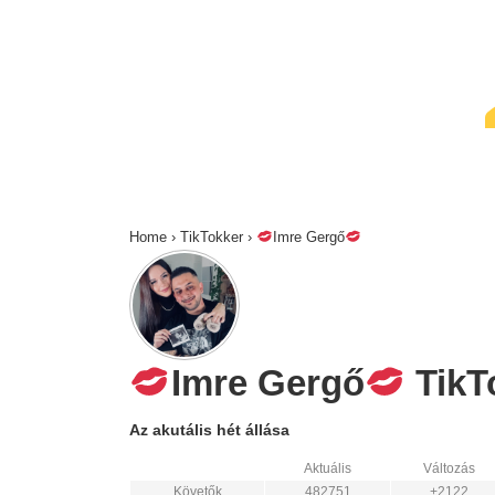
↓
Skip
to
Main
Content
Home
›
TikTokker
›
Imre Gergő
Imre Gergő
TikTo
Az akutális hét állása
Aktuális
Változás
Követők
482751
+2122