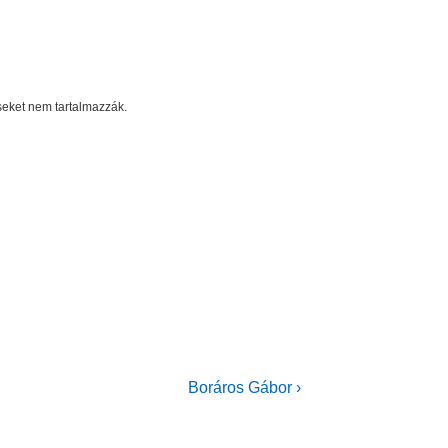
éseket nem tartalmazzák.
Next
Boráros Gábor ›
Post
is