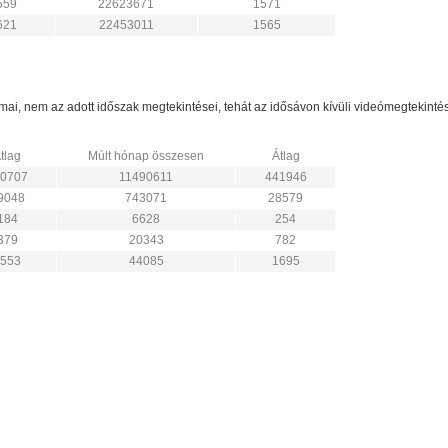
559
22623671
1571
621
22453011
1565
zámai, nem az adott időszak megtekintései, tehát az idősávon kívüli videómegtekint
tlag
Múlt hónap összesen
Átlag
0707
11490611
441946
9048
743071
28579
184
6628
254
379
20343
782
553
44085
1695