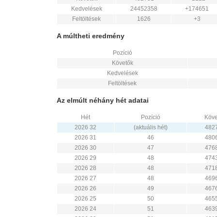
Kedvelések
24452358
+174651
Feltöltések
1626
+3
A múltheti eredmény
Pozíció
Követők
Kedvelések
Feltöltések
Az elmúlt néhány hét adatai
Hét
Pozíció
Köve
2026 32
(aktuális hét)
482
2026 31
46
480
2026 30
47
476
2026 29
48
474
2026 28
48
471
2026 27
48
469
2026 26
49
467
2026 25
50
465
2026 24
51
463