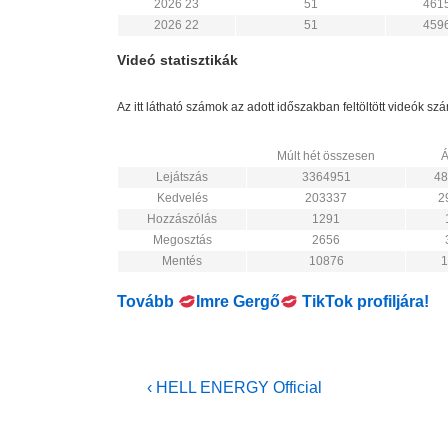
2026 23
51
461
2026 22
51
459
Videó statisztikák
Az itt látható számok az adott időszakban feltöltött videók s
Múlt hét összesen
Á
Lejátszás
3364951
48
Kedvelés
203337
2
Hozzászólás
1291
Megosztás
2656
Mentés
10876
1
Tovább
Imre Gergő
TikTok profiljára!
Bejegyzés
Previous
‹ HELL ENERGY Official
Post
navigáció
is