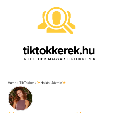
↓
Skip
to
Main
Content
tiktokkerek.hu
A LEGJOBB
MAGYAR
TIKTOKKEREK
Home
›
TikTokker
›
Hollósi Jázmin