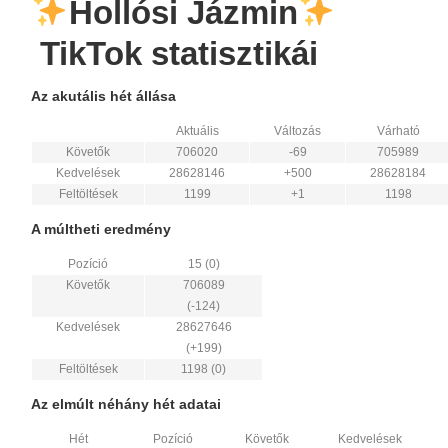
Hollósi Jázmin
TikTok statisztikái
Az akutális hét állása
Aktuális
Változás
Várható
Követők
706020
-69
705989
Kedvelések
28628146
+500
28628184
Feltöltések
1199
+1
1198
A múltheti eredmény
Pozíció
15 (0)
Követők
706089
(-124)
Kedvelések
28627646
(+199)
Feltöltések
1198 (0)
Az elmúlt néhány hét adatai
Hét
Pozíció
Követők
Kedvelések