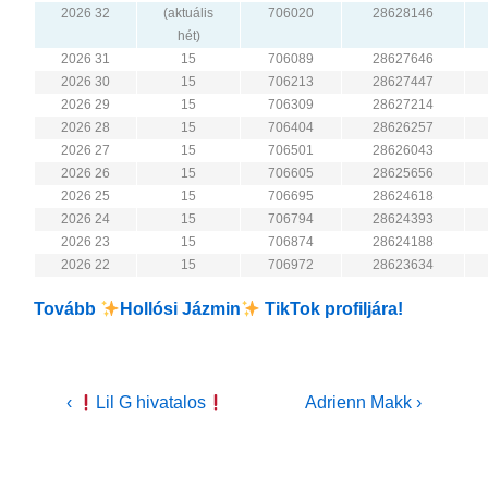
2026 32
(aktuális
706020
28628146
hét)
2026 31
15
706089
28627646
2026 30
15
706213
28627447
2026 29
15
706309
28627214
2026 28
15
706404
28626257
2026 27
15
706501
28626043
2026 26
15
706605
28625656
2026 25
15
706695
28624618
2026 24
15
706794
28624393
2026 23
15
706874
28624188
2026 22
15
706972
28623634
Tovább
Hollósi Jázmin
TikTok profiljára!
Bejegyzés
Previous
Next
‹
Lil G hivatalos
Adrienn Makk ›
Post
Post
navigáció
is
is