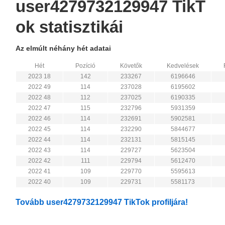
user4279732129947 TikT
ok statisztikái
Az elmúlt néhány hét adatai
Hét
Pozíció
Követők
Kedvelések
2023 18
142
233267
6196646
2022 49
114
237028
6195602
2022 48
112
237025
6190335
2022 47
115
232796
5931359
2022 46
114
232691
5902581
2022 45
114
232290
5844677
2022 44
114
232131
5815145
2022 43
114
229727
5623504
2022 42
111
229794
5612470
2022 41
109
229770
5595613
2022 40
109
229731
5581173
Tovább user4279732129947 TikTok profiljára!