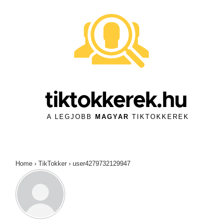
↓
Skip
to
Main
Content
tiktokkerek.hu
A LEGJOBB
MAGYAR
TIKTOKKEREK
Home
›
TikTokker
›
user4279732129947