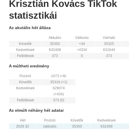
Krisztián Kovács TikTok
statisztikái
Az akutális hét állása
Aktuális
Változás
Várható
Követők
35350
+34
35325
Kedvelések
632408
+4334
631644
Feltöltések
373
0
373
A múltheti eredmény
Pozíció
1073 (+8)
Követők
35316 (+1)
Kedvelések
628074
(+434)
Feltöltések
373 (0)
Az elmúlt néhány hét adatai
Hét
Pozíció
Követők
Kedvelések
2026 32
(aktuális
35350
632408