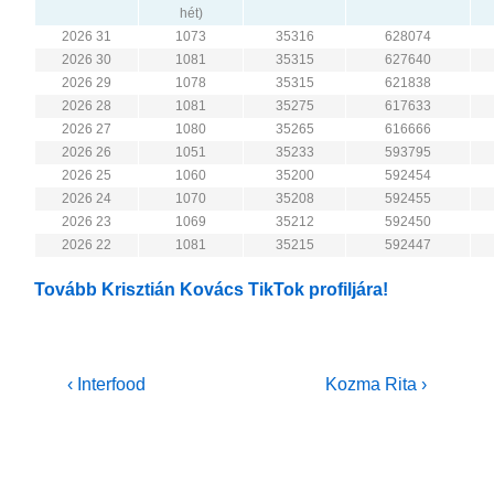
hét)
2026 31
1073
35316
628074
2026 30
1081
35315
627640
2026 29
1078
35315
621838
2026 28
1081
35275
617633
2026 27
1080
35265
616666
2026 26
1051
35233
593795
2026 25
1060
35200
592454
2026 24
1070
35208
592455
2026 23
1069
35212
592450
2026 22
1081
35215
592447
Tovább Krisztián Kovács TikTok profiljára!
Bejegyzés
Previous
Next
‹ Interfood
Kozma Rita ›
Post
Post
navigáció
is
is