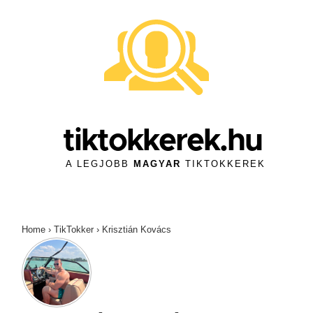
↓
Skip
to
Main
Content
tiktokkerek.hu
A LEGJOBB
MAGYAR
TIKTOKKEREK
Home
›
TikTokker
›
Krisztián Kovács