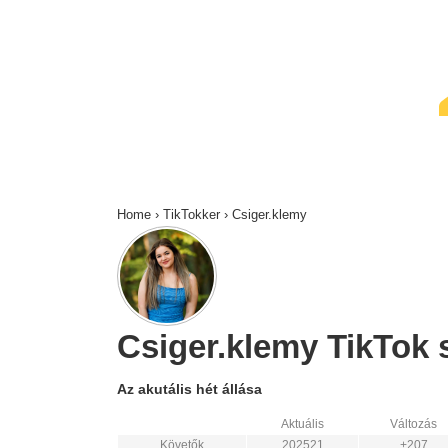
↓
Skip
to
Main
Content
Home
›
TikTokker
›
Csiger.klemy
Csiger.klemy TikTok s
Az akutális hét állása
Aktuális
Változás
Követők
202521
+207