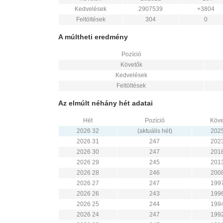
Kedvelések
2907539
+3804
Feltöltések
304
0
A múltheti eredmény
Pozíció
Követők
Kedvelések
Feltöltések
Az elmúlt néhány hét adatai
Hét
Pozíció
Köve
2026 32
(aktuális hét)
202
2026 31
247
202
2026 30
247
201
2026 29
245
201
2026 28
246
200
2026 27
247
199
2026 26
243
199
2026 25
244
199
2026 24
247
199