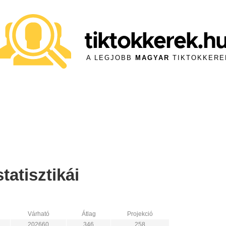
tiktokkerek.h
A LEGJOBB
MAGYAR
TIKTOKKERE
tatisztikái
Várható
Átlag
Projekció
202660
346
258