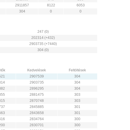
2911857
8122
6053
304
0
0
247 (0)
202314 (+432)
2903735 (+7440)
304 (0)
tők
Kedvelések
Feltöltések
521
2907539
304
314
2903735
304
882
2896295
304
355
2881475
303
815
2870748
303
737
2845885
301
663
2843658
301
416
2834764
300
200
2830701
300