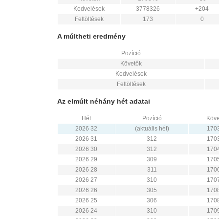
Kedvelések
3778326
+204
Feltöltések
173
0
A múltheti eredmény
Pozíció
Követők
Kedvelések
Feltöltések
Az elmúlt néhány hét adatai
Hét
Pozíció
Köve
2026 32
(aktuális hét)
170
2026 31
312
170
2026 30
312
170
2026 29
309
170
2026 28
311
170
2026 27
310
170
2026 26
305
170
2026 25
306
170
2026 24
310
170