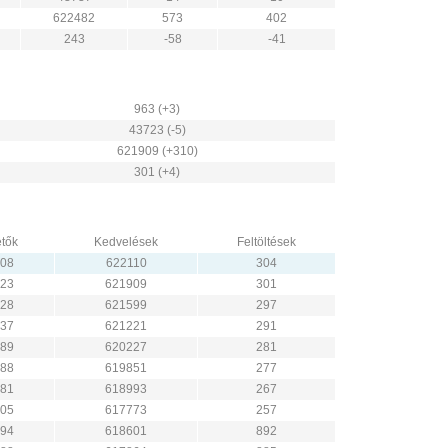
622482
573
402
243
-58
-41
963 (+3)
43723 (-5)
621909 (+310)
301 (+4)
tők
Kedvelések
Feltöltések
08
622110
304
23
621909
301
28
621599
297
37
621221
291
89
620227
281
88
619851
277
81
618993
267
05
617773
257
94
618601
892