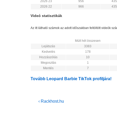
2026 23
956
435
2026 22
966
435
Videó statisztikák
Az itt látható számok az adott időszakban feltöltött videók s
Múlt hét összesen
Lejátszás
3383
Kedvelés
178
Hozzászólás
10
Megosztás
1
Mentés
7
Tovább Leopard Barbie TikTok profiljára!
Bejegyzés
Previous
‹ Rackhost.hu
Post
navigáció
is