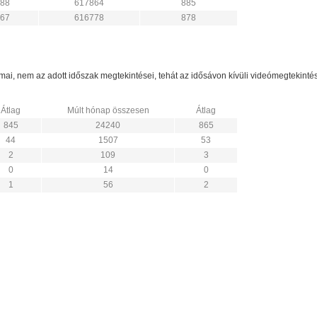
88
617864
885
67
616778
878
zámai, nem az adott időszak megtekintései, tehát az idősávon kívüli videómegtekint
Átlag
Múlt hónap összesen
Átlag
845
24240
865
44
1507
53
2
109
3
0
14
0
1
56
2