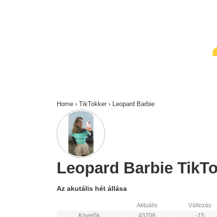
↓
Skip
to
Main
Content
Home
›
TikTokker
›
Leopard Barbie
Leopard Barbie TikTok
Az akutális hét állása
Aktuális
Változás
Követők
43708
-15