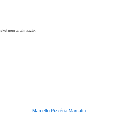
éseket nem tartalmazzák.
Next
Marcello Pizzéria Marcali ›
Post
is