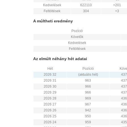
Kedvelések
622110
+201
Feltöltések
304
+3
A múltheti eredmény
Pozíció
Követők
Kedvelések
Feltöltések
Az elmúlt néhány hét adatai
Hét
Pozíció
Köve
2026 32
(aktuális hét)
437
2026 31
963
437
2026 30
966
437
2026 29
966
437
2026 28
969
436
2026 27
967
436
2026 26
942
436
2026 25
950
436
2026 24
959
435