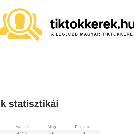
tiktokkerek.h
A LEGJOBB
MAGYAR
TIKTOKKERE
 statisztikái
Várható
Átlag
Projekció
43737
14
10