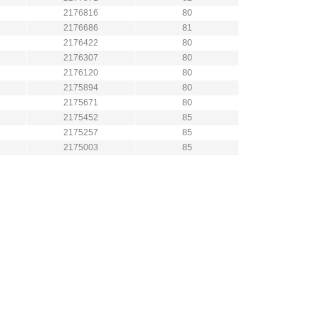
2176816
80
2176686
81
2176422
80
2176307
80
2176120
80
2175894
80
2175671
80
2175452
85
2175257
85
2175003
85