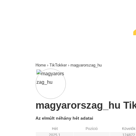
↓
Skip
to
Main
Content
Home
›
TikTokker
›
magyarorszag_hu
magyarorszag_hu TikT
Az elmúlt néhány hét adatai
Hét
Pozíció
Követők
2025 1
124872