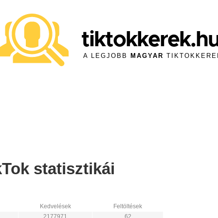
tiktokkerek.h
A LEGJOBB
MAGYAR
TIKTOKKERE
ok statisztikái
Kedvelések
Feltöltések
2177971
62