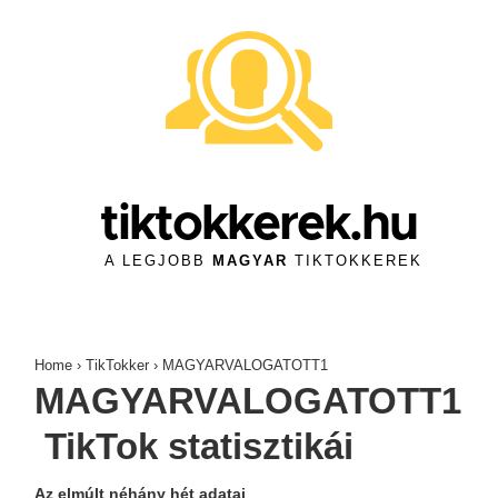
↓
Skip
to
Main
Content
tiktokkerek.hu
A LEGJOBB
MAGYAR
TIKTOKKEREK
Home
›
TikTokker
›
MAGYARVALOGATOTT1
MAGYARVALOGATOTT1
TikTok statisztikái
Az elmúlt néhány hét adatai