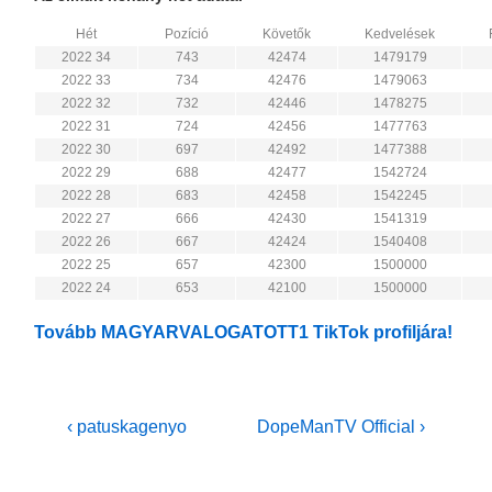
Hét
Pozíció
Követők
Kedvelések
2022 34
743
42474
1479179
2022 33
734
42476
1479063
2022 32
732
42446
1478275
2022 31
724
42456
1477763
2022 30
697
42492
1477388
2022 29
688
42477
1542724
2022 28
683
42458
1542245
2022 27
666
42430
1541319
2022 26
667
42424
1540408
2022 25
657
42300
1500000
2022 24
653
42100
1500000
Tovább MAGYARVALOGATOTT1 TikTok profiljára!
Bejegyzés
Previous
Next
‹ patuskagenyo
DopeManTV Official ›
Post
Post
navigáció
is
is