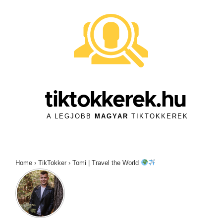
↓
Skip
to
Main
Content
tiktokkerek.hu
A LEGJOBB
MAGYAR
TIKTOKKEREK
Home
›
TikTokker
›
Tomi | Travel the World