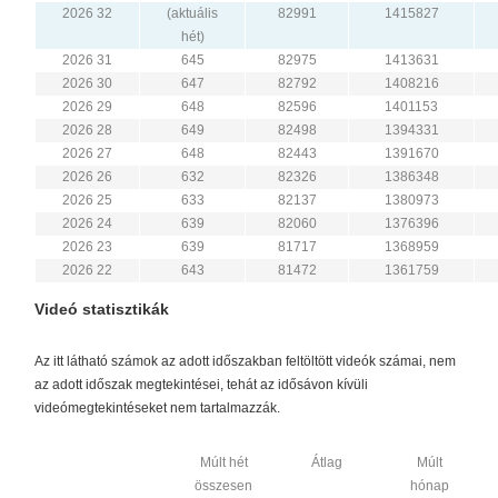
2026 32
(aktuális
82991
1415827
hét)
2026 31
645
82975
1413631
2026 30
647
82792
1408216
2026 29
648
82596
1401153
2026 28
649
82498
1394331
2026 27
648
82443
1391670
2026 26
632
82326
1386348
2026 25
633
82137
1380973
2026 24
639
82060
1376396
2026 23
639
81717
1368959
2026 22
643
81472
1361759
Videó statisztikák
Az itt látható számok az adott időszakban feltöltött videók számai, nem
az adott időszak megtekintései, tehát az idősávon kívüli
videómegtekintéseket nem tartalmazzák.
Múlt hét
Átlag
Múlt
összesen
hónap