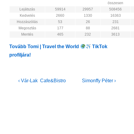
összesen
Lejátszás
59914
29957
508456
Kedvelés
2660
1330
16363
Hozzászólás
53
26
231
Megosztás
177
88
2681
Mentés
465
232
3613
Tovább Tomi | Travel the World
TikTok
profiljára!
Bejegyzés
Previous
Next
‹ Vár-Lak Cafe&Bistro
Simonffy Péter ›
Post
Post
navigáció
is
is