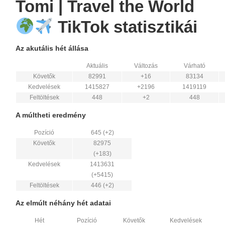
Tomi | Travel the World
TikTok statisztikái
Az akutális hét állása
Aktuális
Változás
Várható
Követők
82991
+16
83134
Kedvelések
1415827
+2196
1419119
Feltöltések
448
+2
448
A múltheti eredmény
Pozíció
645 (+2)
Követők
82975
(+183)
Kedvelések
1413631
(+5415)
Feltöltések
446 (+2)
Az elmúlt néhány hét adatai
Hét
Pozíció
Követők
Kedvelések